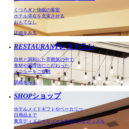
くつろぎと快眠の客室
ホテル滞在を充実させる
おもてなし
詳細をみる
RESTAURANT
レストラン
自然と調和した雰囲気の中で
食材や調理法にこだわった
メニューをご提供
詳細をみる
SHOP
ショップ
ホテルメイドギフトやベーカリー
日用品まで
東京ディズニーリゾート®のパークグッズも