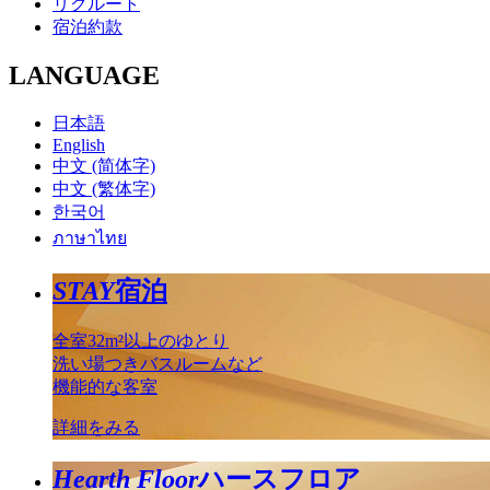
リクルート
宿泊約款
LANGUAGE
日本語
English
中文 (简体字)
中文 (繁体字)
한국어
ภาษาไทย
STAY
宿泊
全室32m²以上のゆとり
洗い場つきバスルームなど
機能的な客室
詳細をみる
Hearth Floor
ハースフロア