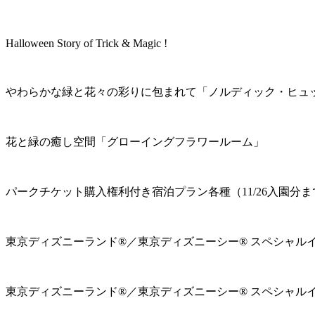
Halloween Story of Trick & Magic !
やわらかな緑と花々の彩りに包まれて「ノルディック・ヒュ
花と緑の癒し空間「グローイングフラワールーム」
パークチケット購入権利付き宿泊プラン各種（11/26入園分ま
東京ディズニーランド®／東京ディズニーシー® スペシャル
東京ディズニーランド®／東京ディズニーシー® スペシャル