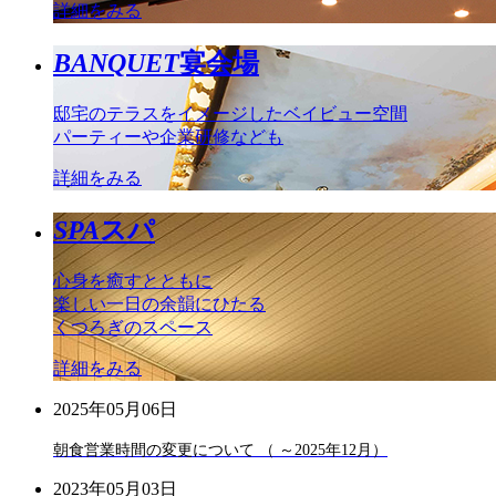
詳細をみる
BANQUET
宴会場
邸宅のテラスをイメージしたベイビュー空間
パーティーや企業研修なども
詳細をみる
SPA
スパ
心身を癒すとともに
楽しい一日の余韻にひたる
くつろぎのスペース
詳細をみる
2025年05月06日
朝食営業時間の変更について （ ～2025年12月）
2023年05月03日