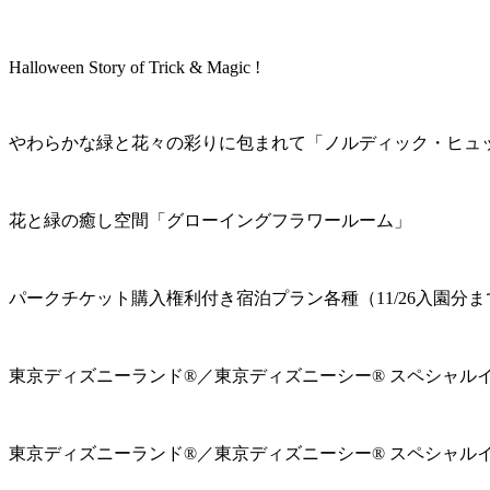
Halloween Story of Trick & Magic !
やわらかな緑と花々の彩りに包まれて「ノルディック・ヒュ
花と緑の癒し空間「グローイングフラワールーム」
パークチケット購入権利付き宿泊プラン各種（11/26入園分ま
東京ディズニーランド®／東京ディズニーシー® スペシャル
東京ディズニーランド®／東京ディズニーシー® スペシャル