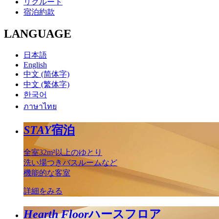
リクルート
宿泊約款
LANGUAGE
日本語
English
中文 (简体字)
中文 (繁体字)
한국어
ภาษาไทย
STAY
宿泊
全室32m²以上のゆとり
洗い場つきバスルームなど
機能的な客室
詳細をみる
Hearth Floor
ハースフロア