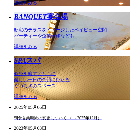
詳細をみる
BANQUET
宴会場
邸宅のテラスをイメージしたベイビュー空間
パーティーや企業研修なども
詳細をみる
SPA
スパ
心身を癒すとともに
楽しい一日の余韻にひたる
くつろぎのスペース
詳細をみる
2025年05月06日
朝食営業時間の変更について （ ～2025年12月）
2023年05月03日