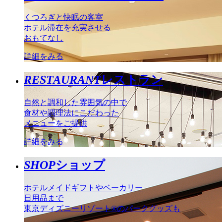
くつろぎと快眠の客室
ホテル滞在を充実させる
おもてなし
詳細をみる
RESTAURANT
レストラン
自然と調和した雰囲気の中で
食材や調理法にこだわった
メニューをご提供
詳細をみる
SHOP
ショップ
ホテルメイドギフトやベーカリー
日用品まで
東京ディズニーリゾート®のパークグッズも