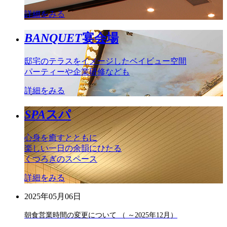
詳細をみる
BANQUET
宴会場
邸宅のテラスをイメージしたベイビュー空間
パーティーや企業研修なども
詳細をみる
SPA
スパ
心身を癒すとともに
楽しい一日の余韻にひたる
くつろぎのスペース
詳細をみる
2025年05月06日
朝食営業時間の変更について （ ～2025年12月）