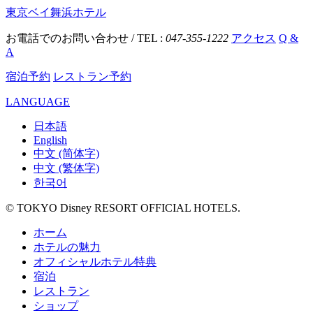
東京ベイ舞浜ホテル
お電話でのお問い合わせ / TEL :
047-355-1222
アクセス
Q &
A
宿泊予約
レストラン予約
LANGUAGE
日本語
English
中文 (简体字)
中文 (繁体字)
한국어
© TOKYO Disney RESORT OFFICIAL HOTELS.
ホーム
ホテルの魅力
オフィシャルホテル特典
宿泊
レストラン
ショップ