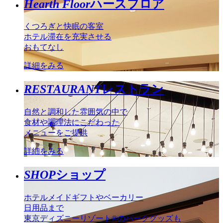
Hearth Floor
ハースフロア
くつろぎと快眠の客室
ホテル滞在を充実させる
おもてなし
詳細をみる
RESTAURANT
レストラン
自然と調和した雰囲気の中で
食材や調理法にこだわった
メニューをご提供
詳細をみる
SHOP
ショップ
ホテルメイドギフトやベーカリー
日用品まで
東京ディズニーリゾート®のパークグッズも