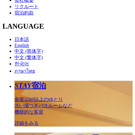
会社概要
リクルート
宿泊約款
LANGUAGE
日本語
English
中文 (简体字)
中文 (繁体字)
한국어
ภาษาไทย
STAY
宿泊
全室32m²以上のゆとり
洗い場つきバスルームなど
機能的な客室
詳細をみる