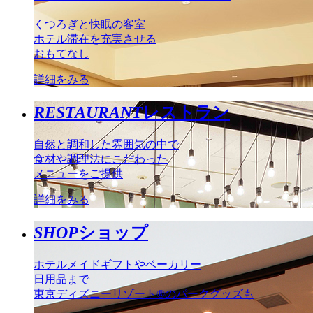
くつろぎと快眠の客室
ホテル滞在を充実させる
おもてなし
詳細をみる
RESTAURANT
レストラン
自然と調和した雰囲気の中で
食材や調理法にこだわった
メニューをご提供
詳細をみる
SHOP
ショップ
ホテルメイドギフトやベーカリー
日用品まで
東京ディズニーリゾート®のパークグッズも