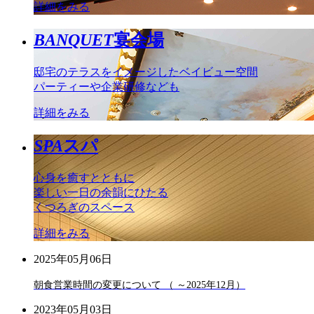
詳細をみる
BANQUET
宴会場
邸宅のテラスをイメージしたベイビュー空間
パーティーや企業研修なども
詳細をみる
SPA
スパ
心身を癒すとともに
楽しい一日の余韻にひたる
くつろぎのスペース
詳細をみる
2025年05月06日
朝食営業時間の変更について （ ～2025年12月）
2023年05月03日