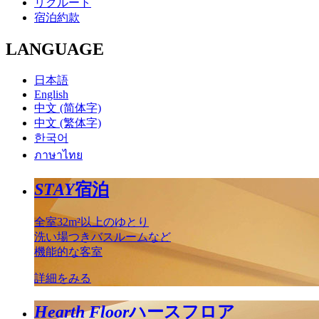
リクルート
宿泊約款
LANGUAGE
日本語
English
中文 (简体字)
中文 (繁体字)
한국어
ภาษาไทย
STAY
宿泊
全室32m²以上のゆとり
洗い場つきバスルームなど
機能的な客室
詳細をみる
Hearth Floor
ハースフロア