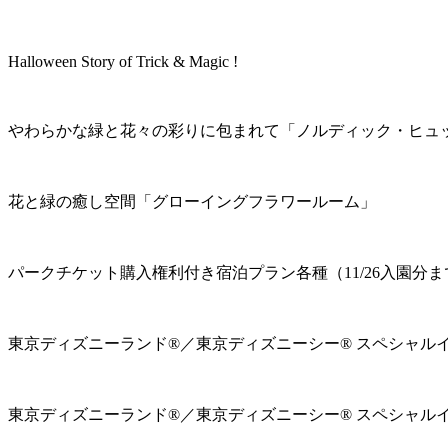
Halloween Story of Trick & Magic !
やわらかな緑と花々の彩りに包まれて「ノルディック・ヒュ
花と緑の癒し空間「グローイングフラワールーム」
パークチケット購入権利付き宿泊プラン各種（11/26入園分ま
東京ディズニーランド®／東京ディズニーシー® スペシャル
東京ディズニーランド®／東京ディズニーシー® スペシャル