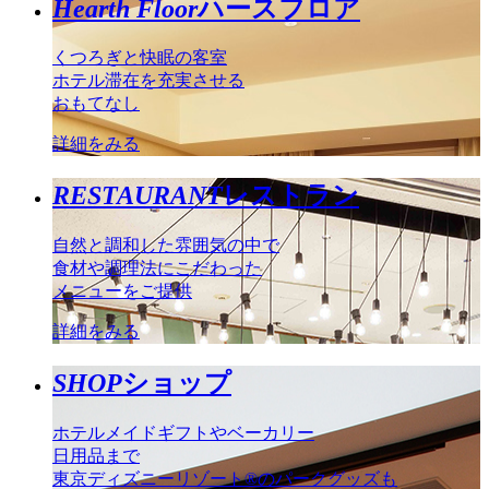
Hearth Floor
ハースフロア
くつろぎと快眠の客室
ホテル滞在を充実させる
おもてなし
詳細をみる
RESTAURANT
レストラン
自然と調和した雰囲気の中で
食材や調理法にこだわった
メニューをご提供
詳細をみる
SHOP
ショップ
ホテルメイドギフトやベーカリー
日用品まで
東京ディズニーリゾート®のパークグッズも