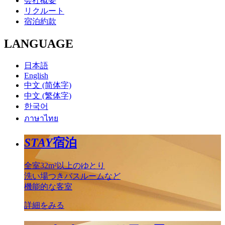
会社概要
リクルート
宿泊約款
LANGUAGE
日本語
English
中文 (简体字)
中文 (繁体字)
한국어
ภาษาไทย
STAY
宿泊
全室32m²以上のゆとり
洗い場つきバスルームなど
機能的な客室
詳細をみる