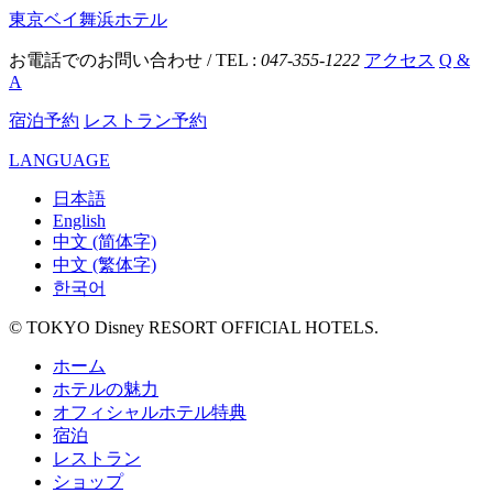
東京ベイ舞浜ホテル
お電話でのお問い合わせ / TEL :
047-355-1222
アクセス
Q &
A
宿泊予約
レストラン予約
LANGUAGE
日本語
English
中文 (简体字)
中文 (繁体字)
한국어
© TOKYO Disney RESORT OFFICIAL HOTELS.
ホーム
ホテルの魅力
オフィシャルホテル特典
宿泊
レストラン
ショップ