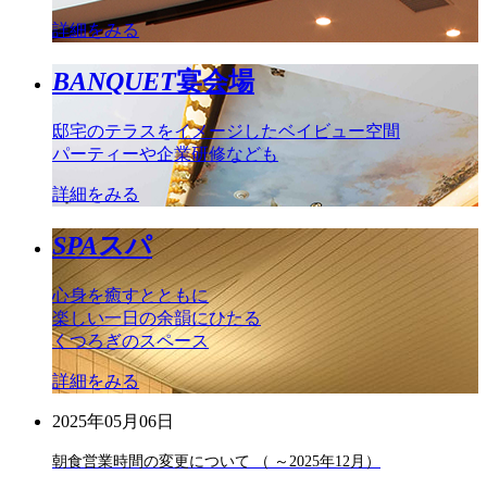
詳細をみる
BANQUET
宴会場
邸宅のテラスをイメージしたベイビュー空間
パーティーや企業研修なども
詳細をみる
SPA
スパ
心身を癒すとともに
楽しい一日の余韻にひたる
くつろぎのスペース
詳細をみる
2025年05月06日
朝食営業時間の変更について （ ～2025年12月）