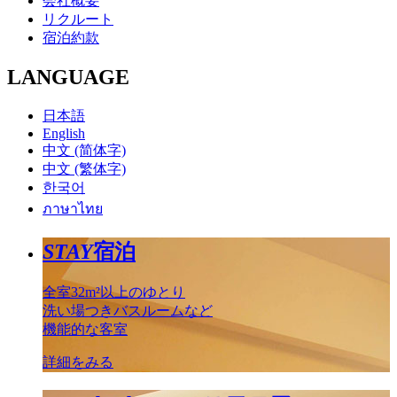
会社概要
リクルート
宿泊約款
LANGUAGE
日本語
English
中文 (简体字)
中文 (繁体字)
한국어
ภาษาไทย
STAY
宿泊
全室32m²以上のゆとり
洗い場つきバスルームなど
機能的な客室
詳細をみる