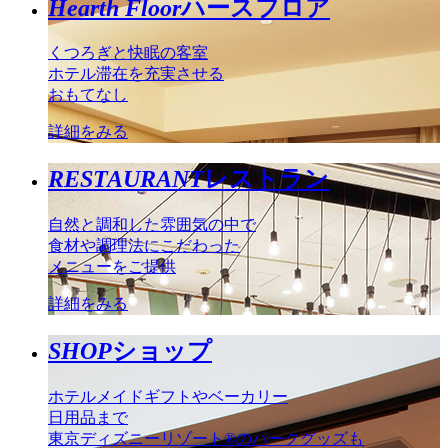
Hearth Floor
ハースフロア
くつろぎと快眠の客室
ホテル滞在を充実させる
おもてなし
詳細をみる
RESTAURANT
レストラン
自然と調和した雰囲気の中で
食材や調理法にこだわった
メニューをご提供
詳細をみる
SHOP
ショップ
ホテルメイドギフトやベーカリー
日用品まで
東京ディズニーリゾート®のパークグッズも