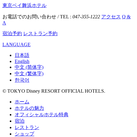
東京ベイ舞浜ホテル
お電話でのお問い合わせ / TEL :
047-355-1222
アクセス
Q &
A
宿泊予約
レストラン予約
LANGUAGE
日本語
English
中文 (简体字)
中文 (繁体字)
한국어
© TOKYO Disney RESORT OFFICIAL HOTELS.
ホーム
ホテルの魅力
オフィシャルホテル特典
宿泊
レストラン
ショップ