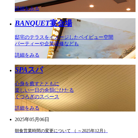
詳細をみる
BANQUET
宴会場
邸宅のテラスをイメージしたベイビュー空間
パーティーや企業研修なども
詳細をみる
SPA
スパ
心身を癒すとともに
楽しい一日の余韻にひたる
くつろぎのスペース
詳細をみる
2025年05月06日
朝食営業時間の変更について （ ～2025年12月）