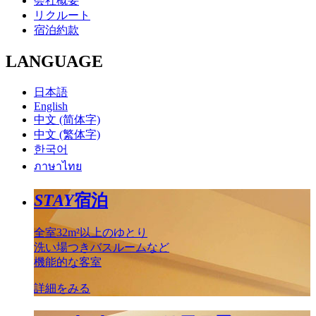
会社概要
リクルート
宿泊約款
LANGUAGE
日本語
English
中文 (简体字)
中文 (繁体字)
한국어
ภาษาไทย
STAY
宿泊
全室32m²以上のゆとり
洗い場つきバスルームなど
機能的な客室
詳細をみる