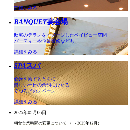
詳細をみる
BANQUET
宴会場
邸宅のテラスをイメージしたベイビュー空間
パーティーや企業研修なども
詳細をみる
SPA
スパ
心身を癒すとともに
楽しい一日の余韻にひたる
くつろぎのスペース
詳細をみる
2025年05月06日
朝食営業時間の変更について （ ～2025年12月）