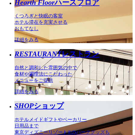
Hearth Floor
ハースフロア
くつろぎと快眠の客室
ホテル滞在を充実させる
おもてなし
詳細をみる
RESTAURANT
レストラン
自然と調和した雰囲気の中で
食材や調理法にこだわった
メニューをご提供
詳細をみる
SHOP
ショップ
ホテルメイドギフトやベーカリー
日用品まで
東京ディズニーリゾート®のパークグッズも