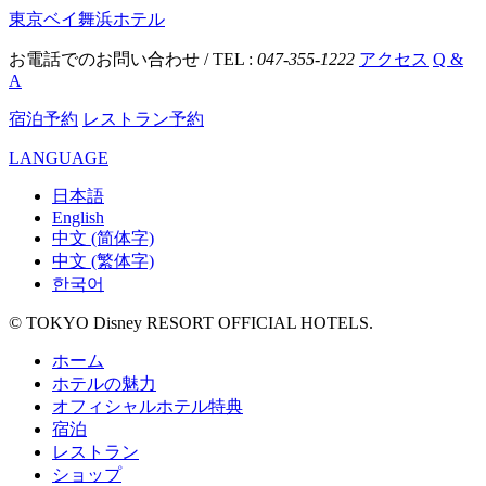
東京ベイ舞浜ホテル
お電話でのお問い合わせ / TEL :
047-355-1222
アクセス
Q &
A
宿泊予約
レストラン予約
LANGUAGE
日本語
English
中文 (简体字)
中文 (繁体字)
한국어
© TOKYO Disney RESORT OFFICIAL HOTELS.
ホーム
ホテルの魅力
オフィシャルホテル特典
宿泊
レストラン
ショップ