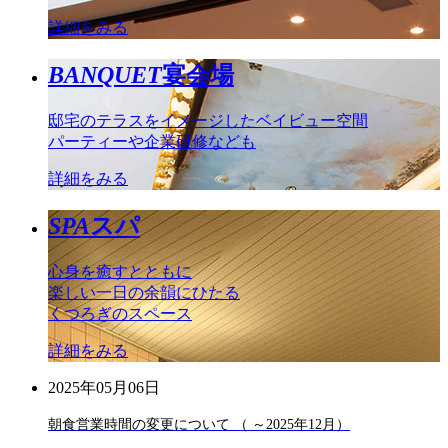
詳細をみる
BANQUET
宴会場
邸宅のテラスをイメージしたベイビュー空間
パーティーや企業研修なども
詳細をみる
SPA
スパ
心身を癒すとともに
楽しい一日の余韻にひたる
くつろぎのスペース
詳細をみる
2025年05月06日
朝食営業時間の変更について （ ～2025年12月）