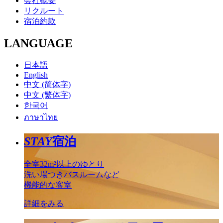
会社概要
リクルート
宿泊約款
LANGUAGE
日本語
English
中文 (简体字)
中文 (繁体字)
한국어
ภาษาไทย
STAY
宿泊
全室32m²以上のゆとり
洗い場つきバスルームなど
機能的な客室
詳細をみる