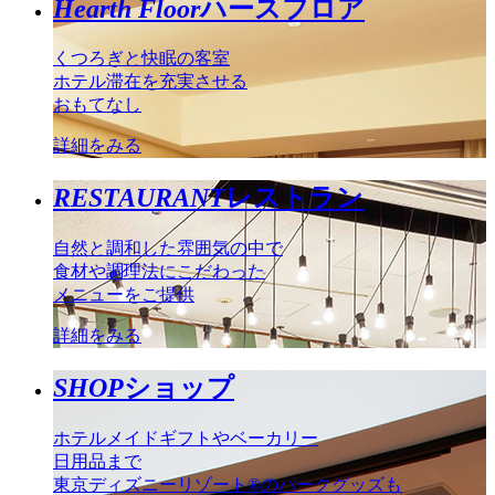
Hearth Floor
ハースフロア
くつろぎと快眠の客室
ホテル滞在を充実させる
おもてなし
詳細をみる
RESTAURANT
レストラン
自然と調和した雰囲気の中で
食材や調理法にこだわった
メニューをご提供
詳細をみる
SHOP
ショップ
ホテルメイドギフトやベーカリー
日用品まで
東京ディズニーリゾート®のパークグッズも