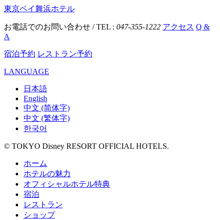
東京ベイ舞浜ホテル
お電話でのお問い合わせ / TEL :
047-355-1222
アクセス
Q &
A
宿泊予約
レストラン予約
LANGUAGE
日本語
English
中文 (简体字)
中文 (繁体字)
한국어
© TOKYO Disney RESORT OFFICIAL HOTELS.
ホーム
ホテルの魅力
オフィシャルホテル特典
宿泊
レストラン
ショップ