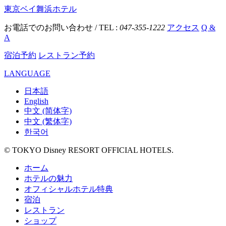
東京ベイ舞浜ホテル
お電話でのお問い合わせ / TEL :
047-355-1222
アクセス
Q &
A
宿泊予約
レストラン予約
LANGUAGE
日本語
English
中文 (简体字)
中文 (繁体字)
한국어
© TOKYO Disney RESORT OFFICIAL HOTELS.
ホーム
ホテルの魅力
オフィシャルホテル特典
宿泊
レストラン
ショップ