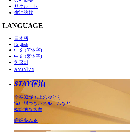
会社概要
リクルート
宿泊約款
LANGUAGE
日本語
English
中文 (简体字)
中文 (繁体字)
한국어
ภาษาไทย
STAY
宿泊
全室32m²以上のゆとり
洗い場つきバスルームなど
機能的な客室
詳細をみる