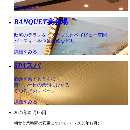
詳細をみる
BANQUET
宴会場
邸宅のテラスをイメージしたベイビュー空間
パーティーや企業研修なども
詳細をみる
SPA
スパ
心身を癒すとともに
楽しい一日の余韻にひたる
くつろぎのスペース
詳細をみる
2025年05月06日
朝食営業時間の変更について （ ～2025年12月）