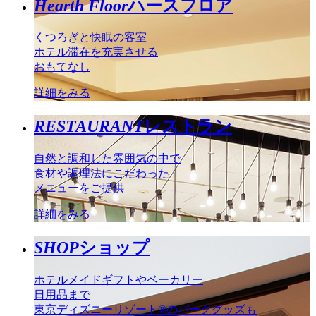
Hearth Floor
ハースフロア
くつろぎと快眠の客室
ホテル滞在を充実させる
おもてなし
詳細をみる
RESTAURANT
レストラン
自然と調和した雰囲気の中で
食材や調理法にこだわった
メニューをご提供
詳細をみる
SHOP
ショップ
ホテルメイドギフトやベーカリー
日用品まで
東京ディズニーリゾート®のパークグッズも