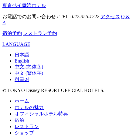
東京ベイ舞浜ホテル
お電話でのお問い合わせ / TEL :
047-355-1222
アクセス
Q &
A
宿泊予約
レストラン予約
LANGUAGE
日本語
English
中文 (简体字)
中文 (繁体字)
한국어
© TOKYO Disney RESORT OFFICIAL HOTELS.
ホーム
ホテルの魅力
オフィシャルホテル特典
宿泊
レストラン
ショップ