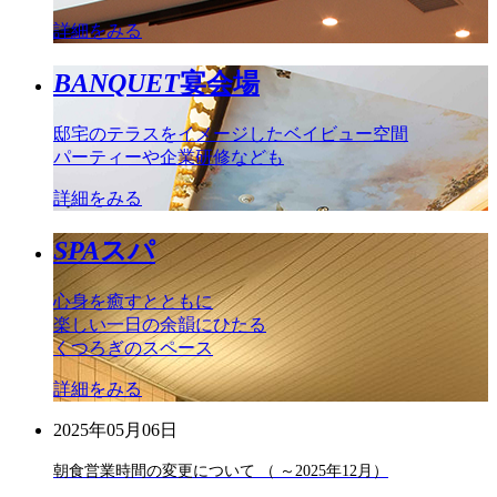
詳細をみる
BANQUET
宴会場
邸宅のテラスをイメージしたベイビュー空間
パーティーや企業研修なども
詳細をみる
SPA
スパ
心身を癒すとともに
楽しい一日の余韻にひたる
くつろぎのスペース
詳細をみる
2025年05月06日
朝食営業時間の変更について （ ～2025年12月）