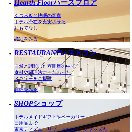
Hearth Floor
ハースフロア
くつろぎと快眠の客室
ホテル滞在を充実させる
おもてなし
詳細をみる
RESTAURANT
レストラン
自然と調和した雰囲気の中で
食材や調理法にこだわった
メニューをご提供
詳細をみる
SHOP
ショップ
ホテルメイドギフトやベーカリー
日用品まで
東京ディズニーリゾート®のパークグッズも