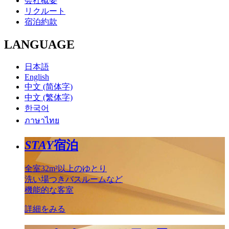
会社概要
リクルート
宿泊約款
LANGUAGE
日本語
English
中文 (简体字)
中文 (繁体字)
한국어
ภาษาไทย
STAY
宿泊
全室32m²以上のゆとり
洗い場つきバスルームなど
機能的な客室
詳細をみる