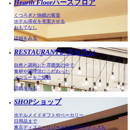
Hearth Floor
ハースフロア
くつろぎと快眠の客室
ホテル滞在を充実させる
おもてなし
詳細をみる
RESTAURANT
レストラン
自然と調和した雰囲気の中で
食材や調理法にこだわった
メニューをご提供
詳細をみる
SHOP
ショップ
ホテルメイドギフトやベーカリー
日用品まで
東京ディズニーリゾート®のパークグッズも