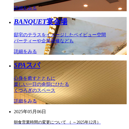
詳細をみる
BANQUET
宴会場
邸宅のテラスをイメージしたベイビュー空間
パーティーや企業研修なども
詳細をみる
SPA
スパ
心身を癒すとともに
楽しい一日の余韻にひたる
くつろぎのスペース
詳細をみる
2025年05月06日
朝食営業時間の変更について （ ～2025年12月）