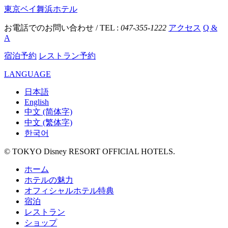
東京ベイ舞浜ホテル
お電話でのお問い合わせ / TEL :
047-355-1222
アクセス
Q &
A
宿泊予約
レストラン予約
LANGUAGE
日本語
English
中文 (简体字)
中文 (繁体字)
한국어
© TOKYO Disney RESORT OFFICIAL HOTELS.
ホーム
ホテルの魅力
オフィシャルホテル特典
宿泊
レストラン
ショップ