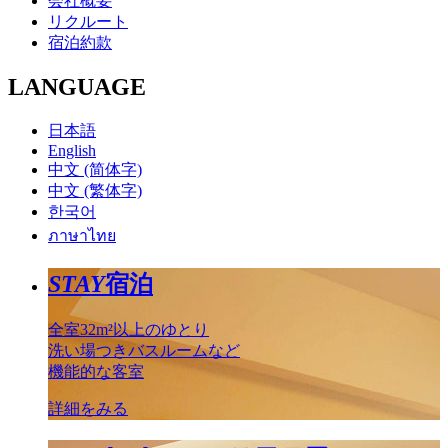
会社概要
リクルート
宿泊約款
LANGUAGE
日本語
English
中文 (简体字)
中文 (繁体字)
한국어
ภาษาไทย
STAY
宿泊
全室32m²以上のゆとり
洗い場つきバスルームなど
機能的な客室
詳細をみる