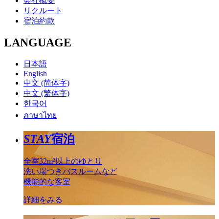
会社概要
リクルート
宿泊約款
LANGUAGE
日本語
English
中文 (简体字)
中文 (繁体字)
한국어
ภาษาไทย
STAY
宿泊
全室32m²以上のゆとり
洗い場つきバスルームなど
機能的な客室
詳細をみる