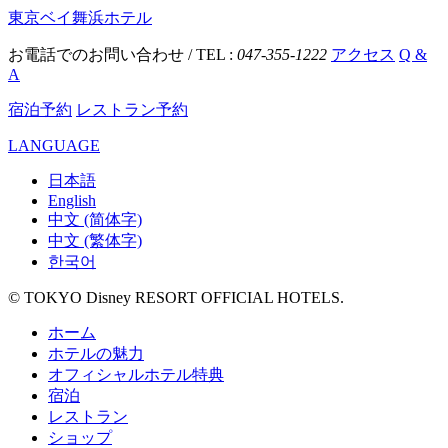
東京ベイ舞浜ホテル
お電話でのお問い合わせ / TEL :
047-355-1222
アクセス
Q &
A
宿泊予約
レストラン予約
LANGUAGE
日本語
English
中文 (简体字)
中文 (繁体字)
한국어
© TOKYO Disney RESORT OFFICIAL HOTELS.
ホーム
ホテルの魅力
オフィシャルホテル特典
宿泊
レストラン
ショップ