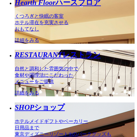
Hearth Floor
ハースフロア
くつろぎと快眠の客室
ホテル滞在を充実させる
おもてなし
詳細をみる
RESTAURANT
レストラン
自然と調和した雰囲気の中で
食材や調理法にこだわった
メニューをご提供
詳細をみる
SHOP
ショップ
ホテルメイドギフトやベーカリー
日用品まで
東京ディズニーリゾート®のパークグッズも