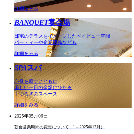
詳細をみる
BANQUET
宴会場
邸宅のテラスをイメージしたベイビュー空間
パーティーや企業研修なども
詳細をみる
SPA
スパ
心身を癒すとともに
楽しい一日の余韻にひたる
くつろぎのスペース
詳細をみる
2025年05月06日
朝食営業時間の変更について （ ～2025年12月）