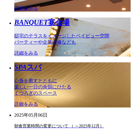
詳細をみる
BANQUET
宴会場
邸宅のテラスをイメージしたベイビュー空間
パーティーや企業研修なども
詳細をみる
SPA
スパ
心身を癒すとともに
楽しい一日の余韻にひたる
くつろぎのスペース
詳細をみる
2025年05月06日
朝食営業時間の変更について （ ～2025年12月）