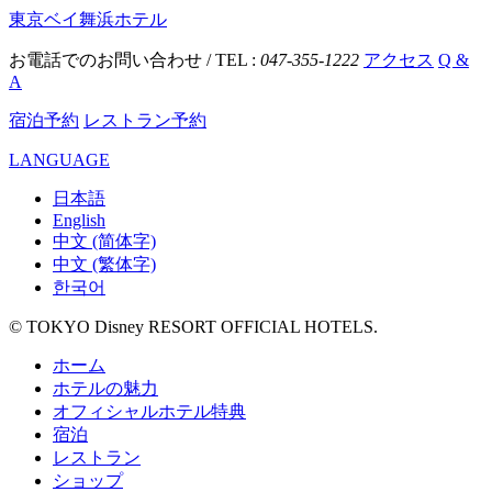
東京ベイ舞浜ホテル
お電話でのお問い合わせ / TEL :
047-355-1222
アクセス
Q &
A
宿泊予約
レストラン予約
LANGUAGE
日本語
English
中文 (简体字)
中文 (繁体字)
한국어
© TOKYO Disney RESORT OFFICIAL HOTELS.
ホーム
ホテルの魅力
オフィシャルホテル特典
宿泊
レストラン
ショップ