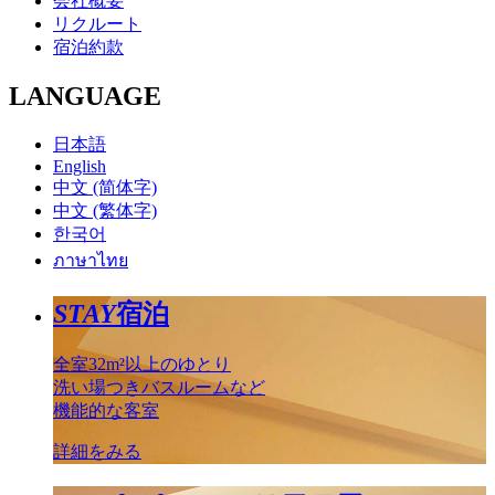
会社概要
リクルート
宿泊約款
LANGUAGE
日本語
English
中文 (简体字)
中文 (繁体字)
한국어
ภาษาไทย
STAY
宿泊
全室32m²以上のゆとり
洗い場つきバスルームなど
機能的な客室
詳細をみる