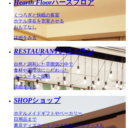
Hearth Floor
ハースフロア
くつろぎと快眠の客室
ホテル滞在を充実させる
おもてなし
詳細をみる
RESTAURANT
レストラン
自然と調和した雰囲気の中で
食材や調理法にこだわった
メニューをご提供
詳細をみる
SHOP
ショップ
ホテルメイドギフトやベーカリー
日用品まで
東京ディズニーリゾート®のパークグッズも