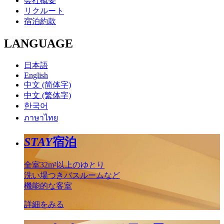
会社概要
リクルート
宿泊約款
LANGUAGE
日本語
English
中文 (简体字)
中文 (繁体字)
한국어
ภาษาไทย
STAY
宿泊
全室32m²以上のゆとり
洗い場つきバスルームなど
機能的な客室
詳細をみる