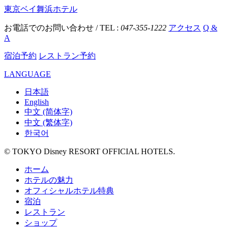
東京ベイ舞浜ホテル
お電話でのお問い合わせ / TEL :
047-355-1222
アクセス
Q &
A
宿泊予約
レストラン予約
LANGUAGE
日本語
English
中文 (简体字)
中文 (繁体字)
한국어
© TOKYO Disney RESORT OFFICIAL HOTELS.
ホーム
ホテルの魅力
オフィシャルホテル特典
宿泊
レストラン
ショップ