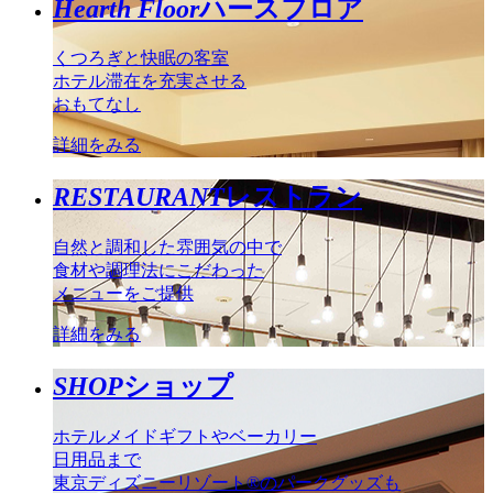
Hearth Floor
ハースフロア
くつろぎと快眠の客室
ホテル滞在を充実させる
おもてなし
詳細をみる
RESTAURANT
レストラン
自然と調和した雰囲気の中で
食材や調理法にこだわった
メニューをご提供
詳細をみる
SHOP
ショップ
ホテルメイドギフトやベーカリー
日用品まで
東京ディズニーリゾート®のパークグッズも