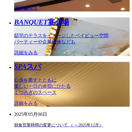
詳細をみる
BANQUET
宴会場
邸宅のテラスをイメージしたベイビュー空間
パーティーや企業研修なども
詳細をみる
SPA
スパ
心身を癒すとともに
楽しい一日の余韻にひたる
くつろぎのスペース
詳細をみる
2025年05月06日
朝食営業時間の変更について （ ～2025年12月）