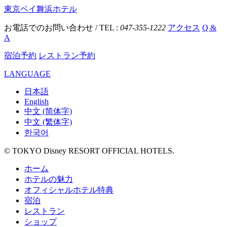
東京ベイ舞浜ホテル
お電話でのお問い合わせ / TEL :
047-355-1222
アクセス
Q &
A
宿泊予約
レストラン予約
LANGUAGE
日本語
English
中文 (简体字)
中文 (繁体字)
한국어
© TOKYO Disney RESORT OFFICIAL HOTELS.
ホーム
ホテルの魅力
オフィシャルホテル特典
宿泊
レストラン
ショップ