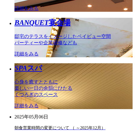
詳細をみる
BANQUET
宴会場
邸宅のテラスをイメージしたベイビュー空間
パーティーや企業研修なども
詳細をみる
SPA
スパ
心身を癒すとともに
楽しい一日の余韻にひたる
くつろぎのスペース
詳細をみる
2025年05月06日
朝食営業時間の変更について （ ～2025年12月）