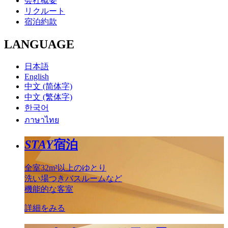
会社概要
リクルート
宿泊約款
LANGUAGE
日本語
English
中文 (简体字)
中文 (繁体字)
한국어
ภาษาไทย
STAY
宿泊
全室32m²以上のゆとり
洗い場つきバスルームなど
機能的な客室
詳細をみる