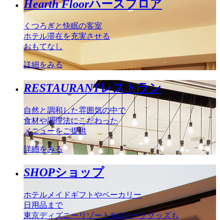
Hearth Floor
ハースフロア
くつろぎと快眠の客室
ホテル滞在を充実させる
おもてなし
詳細をみる
RESTAURANT
レストラン
自然と調和した雰囲気の中で
食材や調理法にこだわった
メニューをご提供
詳細をみる
SHOP
ショップ
ホテルメイドギフトやベーカリー
日用品まで
東京ディズニーリゾート®のパークグッズも