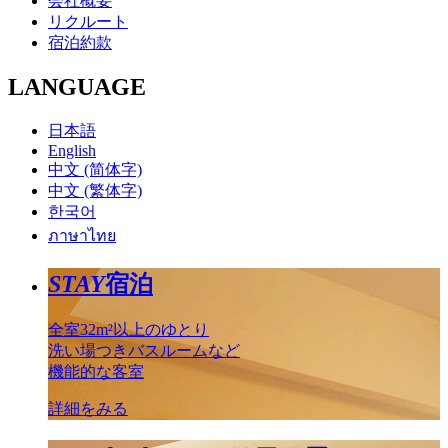
会社概要
リクルート
宿泊約款
LANGUAGE
日本語
English
中文 (简体字)
中文 (繁体字)
한국어
ภาษาไทย
STAY
宿泊
全室32m²以上のゆとり
洗い場つきバスルームなど
機能的な客室
詳細をみる