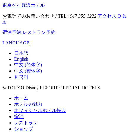
東京ベイ舞浜ホテル
お電話でのお問い合わせ / TEL :
047-355-1222
アクセス
Q &
A
宿泊予約
レストラン予約
LANGUAGE
日本語
English
中文 (简体字)
中文 (繁体字)
한국어
© TOKYO Disney RESORT OFFICIAL HOTELS.
ホーム
ホテルの魅力
オフィシャルホテル特典
宿泊
レストラン
ショップ