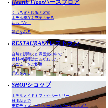
Hearth Floor
ハースフロア
くつろぎと快眠の客室
ホテル滞在を充実させる
おもてなし
詳細をみる
RESTAURANT
レストラン
自然と調和した雰囲気の中で
食材や調理法にこだわった
メニューをご提供
詳細をみる
SHOP
ショップ
ホテルメイドギフトやベーカリー
日用品まで
東京ディズニーリゾート®のパークグッズも