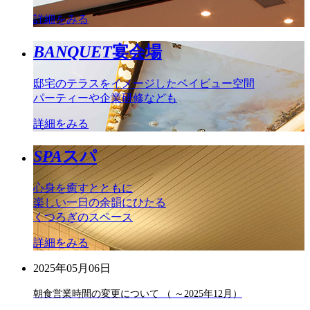
詳細をみる
BANQUET
宴会場
邸宅のテラスをイメージしたベイビュー空間
パーティーや企業研修なども
詳細をみる
SPA
スパ
心身を癒すとともに
楽しい一日の余韻にひたる
くつろぎのスペース
詳細をみる
2025年05月06日
朝食営業時間の変更について （ ～2025年12月）