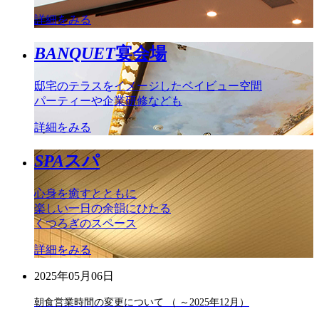
詳細をみる
BANQUET
宴会場
邸宅のテラスをイメージしたベイビュー空間
パーティーや企業研修なども
詳細をみる
SPA
スパ
心身を癒すとともに
楽しい一日の余韻にひたる
くつろぎのスペース
詳細をみる
2025年05月06日
朝食営業時間の変更について （ ～2025年12月）