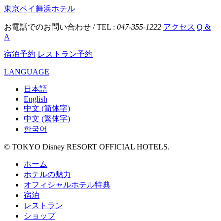
東京ベイ舞浜ホテル
お電話でのお問い合わせ / TEL :
047-355-1222
アクセス
Q &
A
宿泊予約
レストラン予約
LANGUAGE
日本語
English
中文 (简体字)
中文 (繁体字)
한국어
© TOKYO Disney RESORT OFFICIAL HOTELS.
ホーム
ホテルの魅力
オフィシャルホテル特典
宿泊
レストラン
ショップ