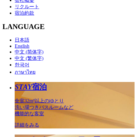
会社概要
リクルート
宿泊約款
LANGUAGE
日本語
English
中文 (简体字)
中文 (繁体字)
한국어
ภาษาไทย
STAY
宿泊
全室32m²以上のゆとり
洗い場つきバスルームなど
機能的な客室
詳細をみる