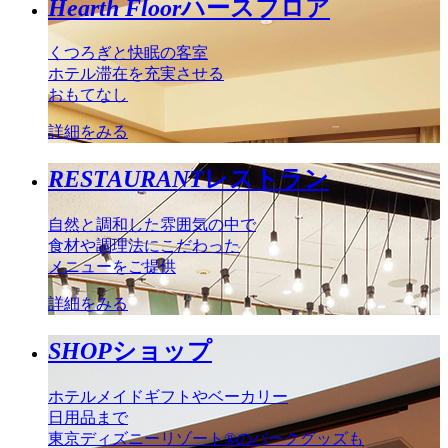
Hearth Floor
ハースフロア
くつろぎと快眠の客室
ホテル滞在を充実させる
おもてなし
詳細をみる
RESTAURANT
レストラン
自然と調和した雰囲気の中で
食材や調理法にこだわった
メニューをご提供
詳細をみる
SHOP
ショップ
ホテルメイドギフトやベーカリー
日用品まで
東京ディズニーリゾート®のパークグッズも