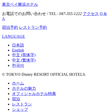
東京ベイ舞浜ホテル
お電話でのお問い合わせ / TEL :
047-355-1222
アクセス
Q &
A
宿泊予約
レストラン予約
LANGUAGE
日本語
English
中文 (简体字)
中文 (繁体字)
한국어
© TOKYO Disney RESORT OFFICIAL HOTELS.
ホーム
ホテルの魅力
オフィシャルホテル特典
宿泊
レストラン
ショップ