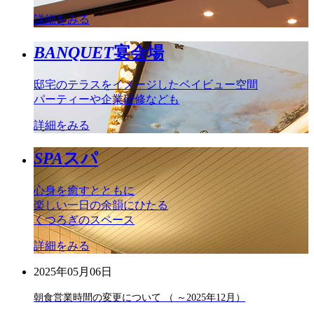
詳細をみる
BANQUET
宴会場
邸宅のテラスをイメージしたベイビュー空間
パーティーや企業研修なども
詳細をみる
SPA
スパ
心身を癒すとともに
楽しい一日の余韻にひたる
くつろぎのスペース
詳細をみる
2025年05月06日
朝食営業時間の変更について （ ～2025年12月）