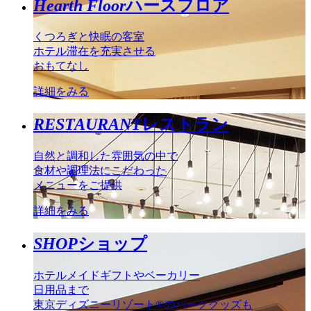
Hearth Floor
ハースフロア
くつろぎと快眠の客室
ホテル滞在を充実させる
おもてなし
詳細をみる
RESTAURANT
レストラン
自然と調和した雰囲気の中で
食材や調理法にこだわった
メニューをご提供
詳細をみる
SHOP
ショップ
ホテルメイドギフトやベーカリー
日用品まで
東京ディズニーリゾート®のパークグッズも