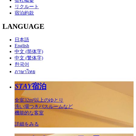
会社概要
リクルート
宿泊約款
LANGUAGE
日本語
English
中文 (简体字)
中文 (繁体字)
한국어
ภาษาไทย
STAY
宿泊
全室32m²以上のゆとり
洗い場つきバスルームなど
機能的な客室
詳細をみる