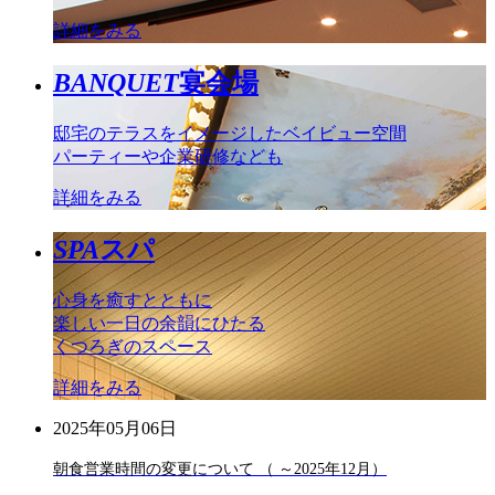
詳細をみる
BANQUET
宴会場
邸宅のテラスをイメージしたベイビュー空間
パーティーや企業研修なども
詳細をみる
SPA
スパ
心身を癒すとともに
楽しい一日の余韻にひたる
くつろぎのスペース
詳細をみる
2025年05月06日
朝食営業時間の変更について （ ～2025年12月）