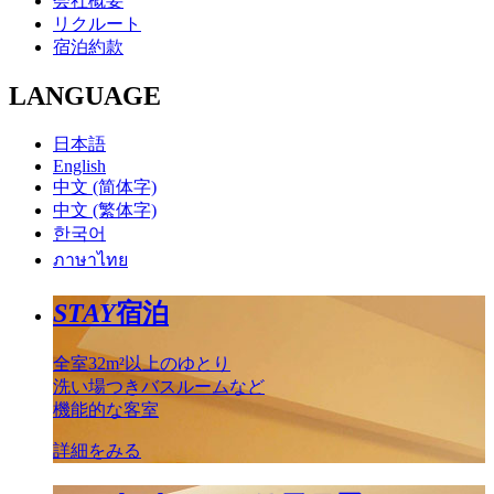
会社概要
リクルート
宿泊約款
LANGUAGE
日本語
English
中文 (简体字)
中文 (繁体字)
한국어
ภาษาไทย
STAY
宿泊
全室32m²以上のゆとり
洗い場つきバスルームなど
機能的な客室
詳細をみる