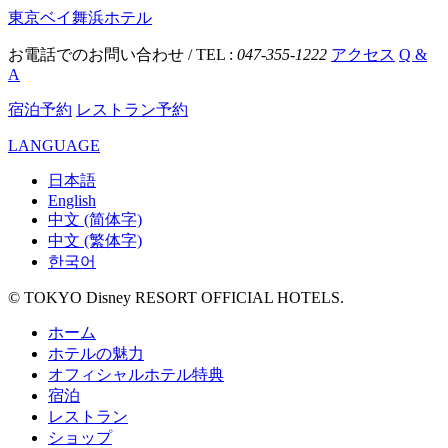
東京ベイ舞浜ホテル
お電話でのお問い合わせ / TEL :
047-355-1222
アクセス
Q &
A
宿泊予約
レストラン予約
LANGUAGE
日本語
English
中文 (简体字)
中文 (繁体字)
한국어
© TOKYO Disney RESORT OFFICIAL HOTELS.
ホーム
ホテルの魅力
オフィシャルホテル特典
宿泊
レストラン
ショップ