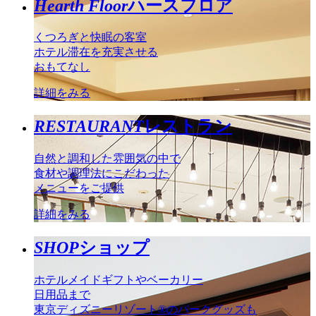
Hearth Floor
ハースフロア
くつろぎと快眠の客室
ホテル滞在を充実させる
おもてなし
詳細をみる
RESTAURANT
レストラン
自然と調和した雰囲気の中で
食材や調理法にこだわった
メニューをご提供
詳細をみる
SHOP
ショップ
ホテルメイドギフトやベーカリー
日用品まで
東京ディズニーリゾート®のパークグッズも