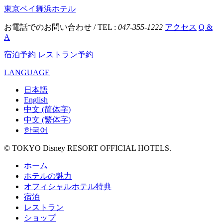
東京ベイ舞浜ホテル
お電話でのお問い合わせ / TEL :
047-355-1222
アクセス
Q &
A
宿泊予約
レストラン予約
LANGUAGE
日本語
English
中文 (简体字)
中文 (繁体字)
한국어
© TOKYO Disney RESORT OFFICIAL HOTELS.
ホーム
ホテルの魅力
オフィシャルホテル特典
宿泊
レストラン
ショップ