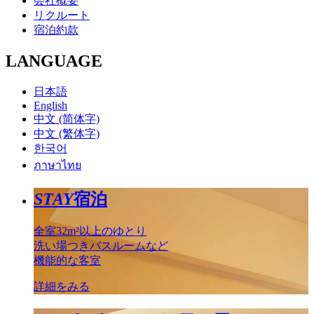
会社概要
リクルート
宿泊約款
LANGUAGE
日本語
English
中文 (简体字)
中文 (繁体字)
한국어
ภาษาไทย
STAY
宿泊
全室32m²以上のゆとり
洗い場つきバスルームなど
機能的な客室
詳細をみる