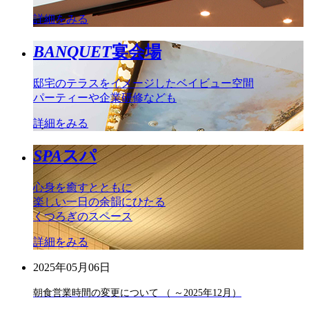
詳細をみる
BANQUET
宴会場
邸宅のテラスをイメージしたベイビュー空間
パーティーや企業研修なども
詳細をみる
SPA
スパ
心身を癒すとともに
楽しい一日の余韻にひたる
くつろぎのスペース
詳細をみる
2025年05月06日
朝食営業時間の変更について （ ～2025年12月）