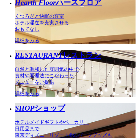
Hearth Floor
ハースフロア
くつろぎと快眠の客室
ホテル滞在を充実させる
おもてなし
詳細をみる
RESTAURANT
レストラン
自然と調和した雰囲気の中で
食材や調理法にこだわった
メニューをご提供
詳細をみる
SHOP
ショップ
ホテルメイドギフトやベーカリー
日用品まで
東京ディズニーリゾート®のパークグッズも