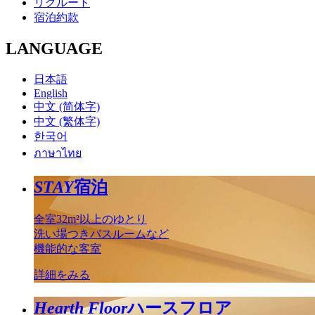
リクルート
宿泊約款
LANGUAGE
日本語
English
中文 (简体字)
中文 (繁体字)
한국어
ภาษาไทย
STAY
宿泊
全室32m²以上のゆとり
洗い場つきバスルームなど
機能的な客室
詳細をみる
Hearth Floor
ハースフロア