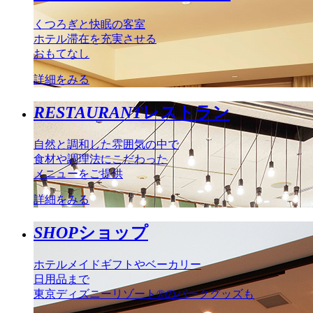
くつろぎと快眠の客室
ホテル滞在を充実させる
おもてなし
詳細をみる
RESTAURANT
レストラン
自然と調和した雰囲気の中で
食材や調理法にこだわった
メニューをご提供
詳細をみる
SHOP
ショップ
ホテルメイドギフトやベーカリー
日用品まで
東京ディズニーリゾート®のパークグッズも