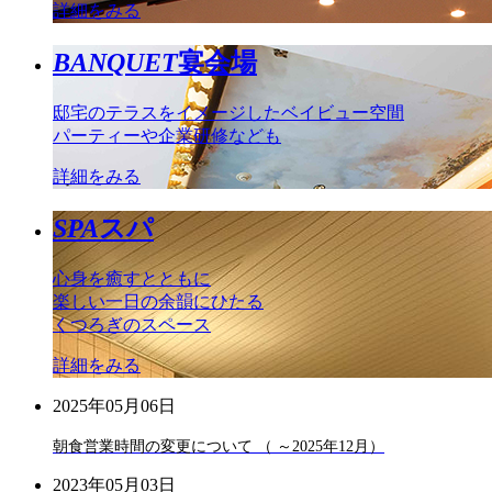
詳細をみる
BANQUET
宴会場
邸宅のテラスをイメージしたベイビュー空間
パーティーや企業研修なども
詳細をみる
SPA
スパ
心身を癒すとともに
楽しい一日の余韻にひたる
くつろぎのスペース
詳細をみる
2025年05月06日
朝食営業時間の変更について （ ～2025年12月）
2023年05月03日