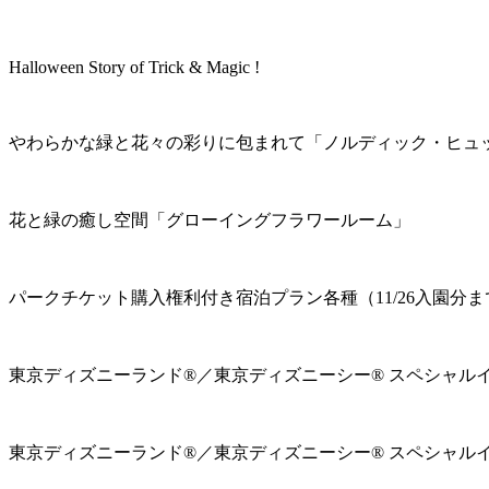
Halloween Story of Trick & Magic !
やわらかな緑と花々の彩りに包まれて「ノルディック・ヒュ
花と緑の癒し空間「グローイングフラワールーム」
パークチケット購入権利付き宿泊プラン各種（11/26入園分ま
東京ディズニーランド®／東京ディズニーシー® スペシャル
東京ディズニーランド®／東京ディズニーシー® スペシャル