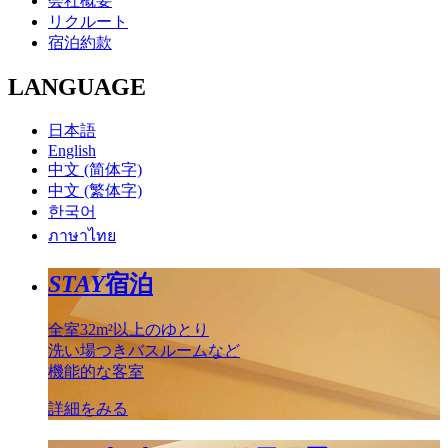
会社概要
リクルート
宿泊約款
LANGUAGE
日本語
English
中文 (简体字)
中文 (繁体字)
한국어
ภาษาไทย
STAY
宿泊
全室32m²以上のゆとり
洗い場つきバスルームなど
機能的な客室
詳細をみる