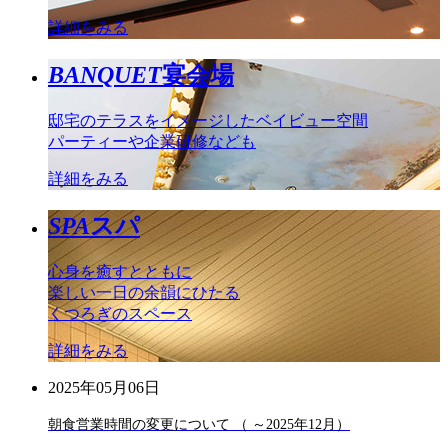
詳細をみる
BANQUET
宴会場
邸宅のテラスをイメージしたベイビュー空間
パーティーや企業研修なども
詳細をみる
SPA
スパ
心身を癒すとともに
楽しい一日の余韻にひたる
くつろぎのスペース
詳細をみる
2025年05月06日
朝食営業時間の変更について （ ～2025年12月）