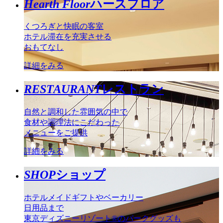
Hearth Floor
ハースフロア
くつろぎと快眠の客室
ホテル滞在を充実させる
おもてなし
詳細をみる
RESTAURANT
レストラン
自然と調和した雰囲気の中で
食材や調理法にこだわった
メニューをご提供
詳細をみる
SHOP
ショップ
ホテルメイドギフトやベーカリー
日用品まで
東京ディズニーリゾート®のパークグッズも