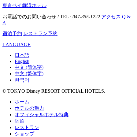
東京ベイ舞浜ホテル
お電話でのお問い合わせ / TEL :
047-355-1222
アクセス
Q &
A
宿泊予約
レストラン予約
LANGUAGE
日本語
English
中文 (简体字)
中文 (繁体字)
한국어
© TOKYO Disney RESORT OFFICIAL HOTELS.
ホーム
ホテルの魅力
オフィシャルホテル特典
宿泊
レストラン
ショップ