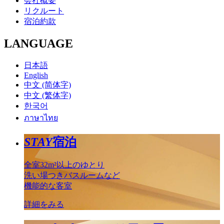
会社概要
リクルート
宿泊約款
LANGUAGE
日本語
English
中文 (简体字)
中文 (繁体字)
한국어
ภาษาไทย
STAY
宿泊
全室32m²以上のゆとり
洗い場つきバスルームなど
機能的な客室
詳細をみる