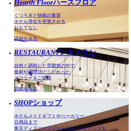
Hearth Floor
ハースフロア
くつろぎと快眠の客室
ホテル滞在を充実させる
おもてなし
詳細をみる
RESTAURANT
レストラン
自然と調和した雰囲気の中で
食材や調理法にこだわった
メニューをご提供
詳細をみる
SHOP
ショップ
ホテルメイドギフトやベーカリー
日用品まで
東京ディズニーリゾート®のパークグッズも