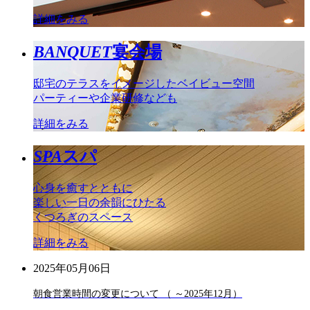
詳細をみる
BANQUET
宴会場
邸宅のテラスをイメージしたベイビュー空間
パーティーや企業研修なども
詳細をみる
SPA
スパ
心身を癒すとともに
楽しい一日の余韻にひたる
くつろぎのスペース
詳細をみる
2025年05月06日
朝食営業時間の変更について （ ～2025年12月）