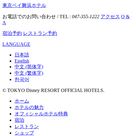
東京ベイ舞浜ホテル
お電話でのお問い合わせ / TEL :
047-355-1222
アクセス
Q &
A
宿泊予約
レストラン予約
LANGUAGE
日本語
English
中文 (简体字)
中文 (繁体字)
한국어
© TOKYO Disney RESORT OFFICIAL HOTELS.
ホーム
ホテルの魅力
オフィシャルホテル特典
宿泊
レストラン
ショップ