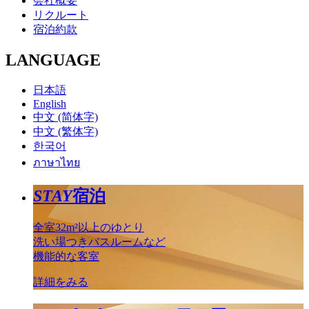
会社概要
リクルート
宿泊約款
LANGUAGE
日本語
English
中文 (简体字)
中文 (繁体字)
한국어
ภาษาไทย
STAY
宿泊
全室32m²以上のゆとり
洗い場つきバスルームなど
機能的な客室
詳細をみる