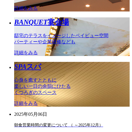
詳細をみる
BANQUET
宴会場
邸宅のテラスをイメージしたベイビュー空間
パーティーや企業研修なども
詳細をみる
SPA
スパ
心身を癒すとともに
楽しい一日の余韻にひたる
くつろぎのスペース
詳細をみる
2025年05月06日
朝食営業時間の変更について （ ～2025年12月）