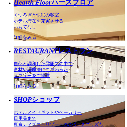
Hearth Floor
ハースフロア
くつろぎと快眠の客室
ホテル滞在を充実させる
おもてなし
詳細をみる
RESTAURANT
レストラン
自然と調和した雰囲気の中で
食材や調理法にこだわった
メニューをご提供
詳細をみる
SHOP
ショップ
ホテルメイドギフトやベーカリー
日用品まで
東京ディズニーリゾート®のパークグッズも