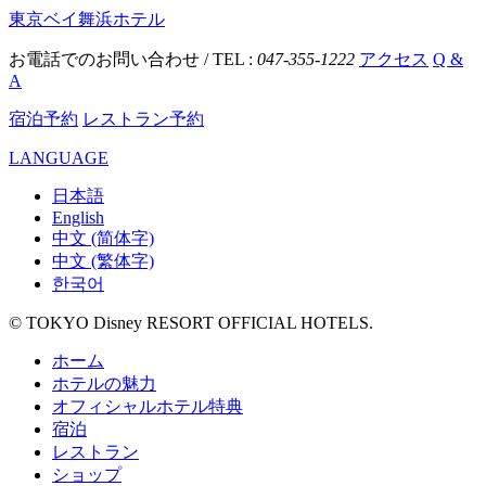
東京ベイ舞浜ホテル
お電話でのお問い合わせ / TEL :
047-355-1222
アクセス
Q &
A
宿泊予約
レストラン予約
LANGUAGE
日本語
English
中文 (简体字)
中文 (繁体字)
한국어
© TOKYO Disney RESORT OFFICIAL HOTELS.
ホーム
ホテルの魅力
オフィシャルホテル特典
宿泊
レストラン
ショップ