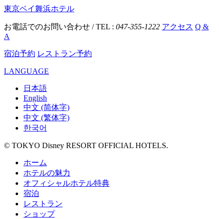
東京ベイ舞浜ホテル
お電話でのお問い合わせ / TEL :
047-355-1222
アクセス
Q &
A
宿泊予約
レストラン予約
LANGUAGE
日本語
English
中文 (简体字)
中文 (繁体字)
한국어
© TOKYO Disney RESORT OFFICIAL HOTELS.
ホーム
ホテルの魅力
オフィシャルホテル特典
宿泊
レストラン
ショップ