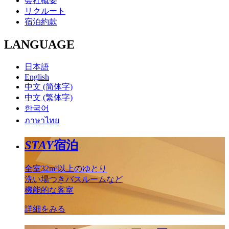
会社概要
リクルート
宿泊約款
LANGUAGE
日本語
English
中文 (简体字)
中文 (繁体字)
한국어
ภาษาไทย
STAY
宿泊
全室32m²以上のゆとり
洗い場つきバスルームなど
機能的な客室
詳細をみる