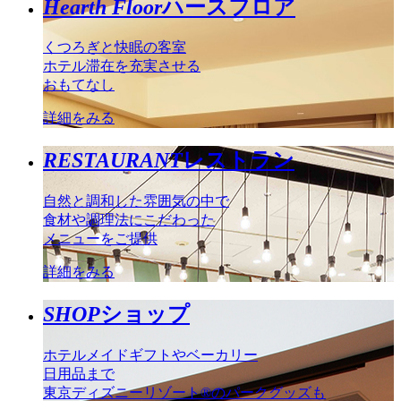
Hearth Floor
ハースフロア
くつろぎと快眠の客室
ホテル滞在を充実させる
おもてなし
詳細をみる
RESTAURANT
レストラン
自然と調和した雰囲気の中で
食材や調理法にこだわった
メニューをご提供
詳細をみる
SHOP
ショップ
ホテルメイドギフトやベーカリー
日用品まで
東京ディズニーリゾート®のパークグッズも