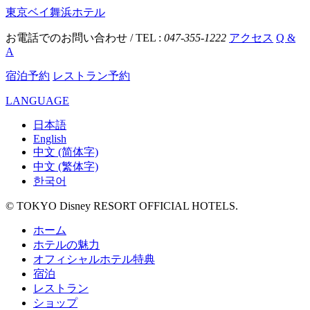
東京ベイ舞浜ホテル
お電話でのお問い合わせ / TEL :
047-355-1222
アクセス
Q &
A
宿泊予約
レストラン予約
LANGUAGE
日本語
English
中文 (简体字)
中文 (繁体字)
한국어
© TOKYO Disney RESORT OFFICIAL HOTELS.
ホーム
ホテルの魅力
オフィシャルホテル特典
宿泊
レストラン
ショップ