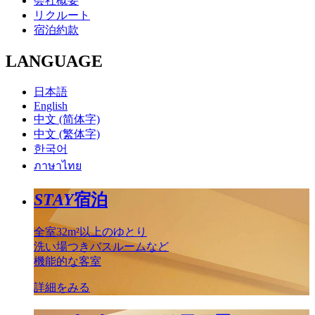
会社概要
リクルート
宿泊約款
LANGUAGE
日本語
English
中文 (简体字)
中文 (繁体字)
한국어
ภาษาไทย
STAY
宿泊
全室32m²以上のゆとり
洗い場つきバスルームなど
機能的な客室
詳細をみる