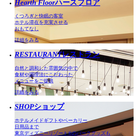
Hearth Floor
ハースフロア
くつろぎと快眠の客室
ホテル滞在を充実させる
おもてなし
詳細をみる
RESTAURANT
レストラン
自然と調和した雰囲気の中で
食材や調理法にこだわった
メニューをご提供
詳細をみる
SHOP
ショップ
ホテルメイドギフトやベーカリー
日用品まで
東京ディズニーリゾート®のパークグッズも