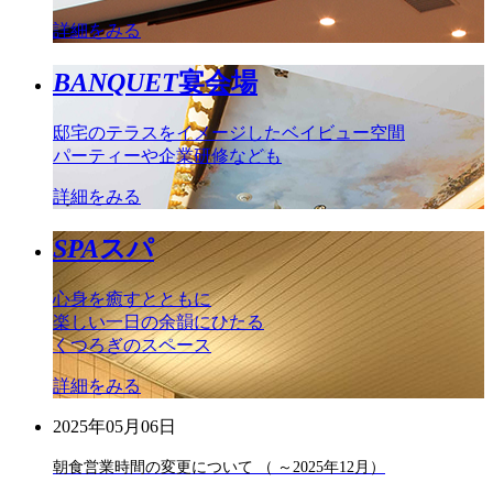
詳細をみる
BANQUET
宴会場
邸宅のテラスをイメージしたベイビュー空間
パーティーや企業研修なども
詳細をみる
SPA
スパ
心身を癒すとともに
楽しい一日の余韻にひたる
くつろぎのスペース
詳細をみる
2025年05月06日
朝食営業時間の変更について （ ～2025年12月）