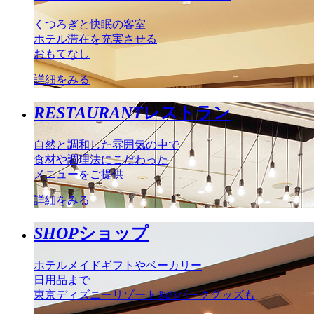
くつろぎと快眠の客室
ホテル滞在を充実させる
おもてなし
詳細をみる
RESTAURANT
レストラン
自然と調和した雰囲気の中で
食材や調理法にこだわった
メニューをご提供
詳細をみる
SHOP
ショップ
ホテルメイドギフトやベーカリー
日用品まで
東京ディズニーリゾート®のパークグッズも