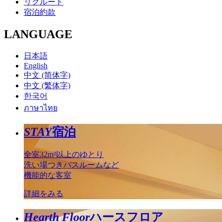
リクルート
宿泊約款
LANGUAGE
日本語
English
中文 (简体字)
中文 (繁体字)
한국어
ภาษาไทย
STAY
宿泊
全室32m²以上のゆとり
洗い場つきバスルームなど
機能的な客室
詳細をみる
Hearth Floor
ハースフロア