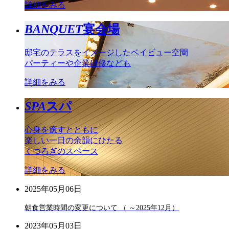
詳細をみる
BANQUET
宴会場
邸宅のテラスをイメージしたベイビュー空間
パーティーや企業研修なども
詳細をみる
SPA
スパ
心身を癒すとともに
楽しい一日の余韻にひたる
くつろぎのスペース
詳細をみる
2025年05月06日
朝食営業時間の変更について （ ～2025年12月）
2023年05月03日