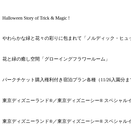
Halloween Story of Trick & Magic !
やわらかな緑と花々の彩りに包まれて「ノルディック・ヒュ
花と緑の癒し空間「グローイングフラワールーム」
パークチケット購入権利付き宿泊プラン各種（11/26入園分ま
東京ディズニーランド®／東京ディズニーシー® スペシャル
東京ディズニーランド®／東京ディズニーシー® スペシャル