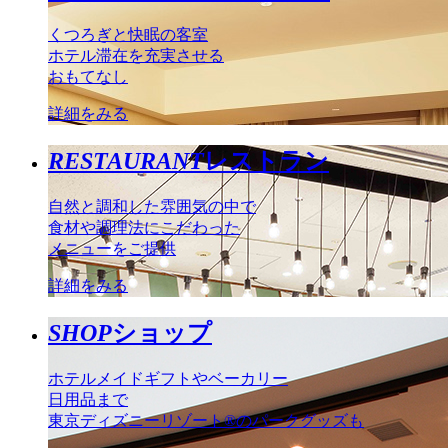
くつろぎと快眠の客室
ホテル滞在を充実させる
おもてなし
詳細をみる
RESTAURANT
レストラン
自然と調和した雰囲気の中で
食材や調理法にこだわった
メニューをご提供
詳細をみる
SHOP
ショップ
ホテルメイドギフトやベーカリー
日用品まで
東京ディズニーリゾート®のパークグッズも