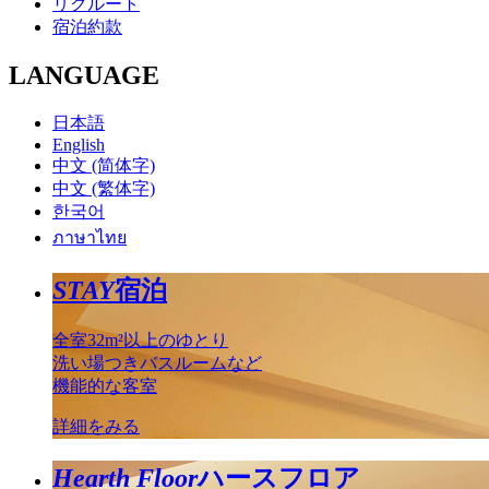
リクルート
宿泊約款
LANGUAGE
日本語
English
中文 (简体字)
中文 (繁体字)
한국어
ภาษาไทย
STAY
宿泊
全室32m²以上のゆとり
洗い場つきバスルームなど
機能的な客室
詳細をみる
Hearth Floor
ハースフロア