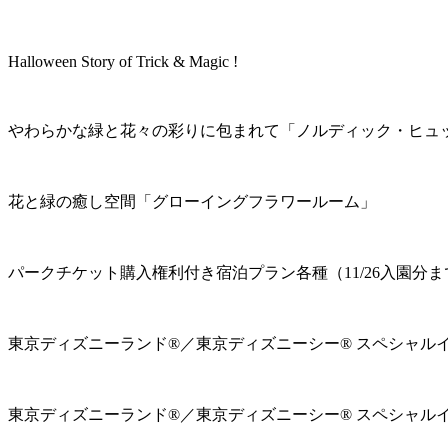
Halloween Story of Trick & Magic !
やわらかな緑と花々の彩りに包まれて「ノルディック・ヒュ
花と緑の癒し空間「グローイングフラワールーム」
パークチケット購入権利付き宿泊プラン各種（11/26入園分ま
東京ディズニーランド®／東京ディズニーシー® スペシャル
東京ディズニーランド®／東京ディズニーシー® スペシャル