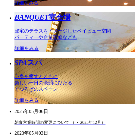
詳細をみる
BANQUET
宴会場
邸宅のテラスをイメージしたベイビュー空間
パーティーや企業研修なども
詳細をみる
SPA
スパ
心身を癒すとともに
楽しい一日の余韻にひたる
くつろぎのスペース
詳細をみる
2025年05月06日
朝食営業時間の変更について （ ～2025年12月）
2023年05月03日