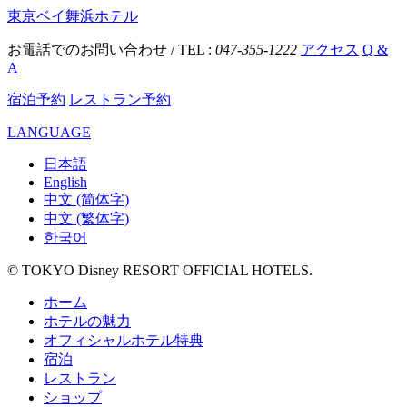
東京ベイ舞浜ホテル
お電話でのお問い合わせ / TEL :
047-355-1222
アクセス
Q &
A
宿泊予約
レストラン予約
LANGUAGE
日本語
English
中文 (简体字)
中文 (繁体字)
한국어
© TOKYO Disney RESORT OFFICIAL HOTELS.
ホーム
ホテルの魅力
オフィシャルホテル特典
宿泊
レストラン
ショップ