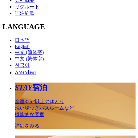
会社概要
リクルート
宿泊約款
LANGUAGE
日本語
English
中文 (简体字)
中文 (繁体字)
한국어
ภาษาไทย
STAY
宿泊
全室32m²以上のゆとり
洗い場つきバスルームなど
機能的な客室
詳細をみる