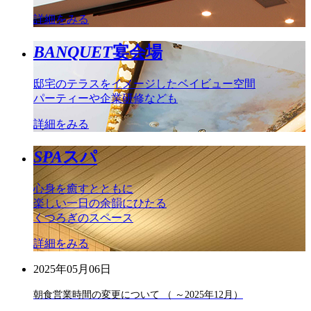
詳細をみる
BANQUET
宴会場
邸宅のテラスをイメージしたベイビュー空間
パーティーや企業研修なども
詳細をみる
SPA
スパ
心身を癒すとともに
楽しい一日の余韻にひたる
くつろぎのスペース
詳細をみる
2025年05月06日
朝食営業時間の変更について （ ～2025年12月）