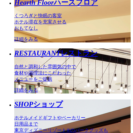
Hearth Floor
ハースフロア
くつろぎと快眠の客室
ホテル滞在を充実させる
おもてなし
詳細をみる
RESTAURANT
レストラン
自然と調和した雰囲気の中で
食材や調理法にこだわった
メニューをご提供
詳細をみる
SHOP
ショップ
ホテルメイドギフトやベーカリー
日用品まで
東京ディズニーリゾート®のパークグッズも