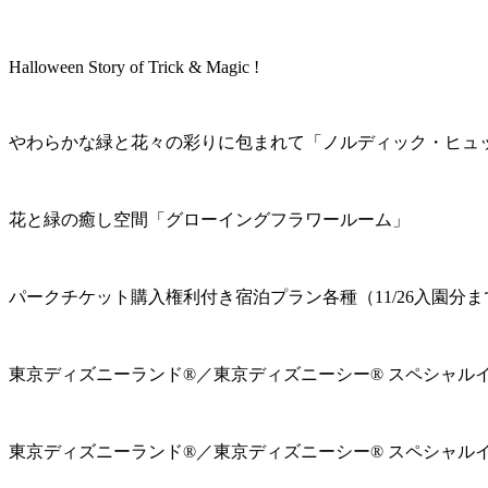
Halloween Story of Trick & Magic !
やわらかな緑と花々の彩りに包まれて「ノルディック・ヒュ
花と緑の癒し空間「グローイングフラワールーム」
パークチケット購入権利付き宿泊プラン各種（11/26入園分ま
東京ディズニーランド®／東京ディズニーシー® スペシャル
東京ディズニーランド®／東京ディズニーシー® スペシャル