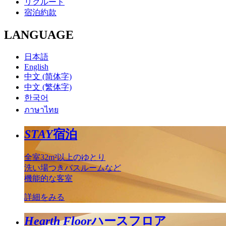
リクルート
宿泊約款
LANGUAGE
日本語
English
中文 (简体字)
中文 (繁体字)
한국어
ภาษาไทย
STAY
宿泊
全室32m²以上のゆとり
洗い場つきバスルームなど
機能的な客室
詳細をみる
Hearth Floor
ハースフロア