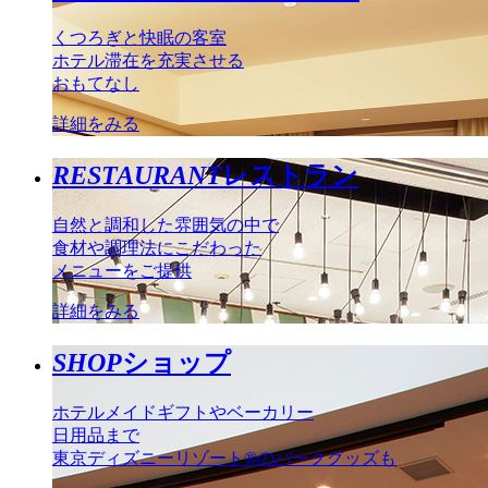
くつろぎと快眠の客室
ホテル滞在を充実させる
おもてなし
詳細をみる
RESTAURANT
レストラン
自然と調和した雰囲気の中で
食材や調理法にこだわった
メニューをご提供
詳細をみる
SHOP
ショップ
ホテルメイドギフトやベーカリー
日用品まで
東京ディズニーリゾート®のパークグッズも