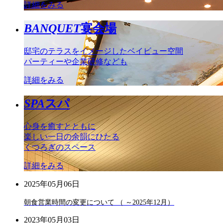
詳細をみる
BANQUET
宴会場
邸宅のテラスをイメージしたベイビュー空間
パーティーや企業研修なども
詳細をみる
SPA
スパ
心身を癒すとともに
楽しい一日の余韻にひたる
くつろぎのスペース
詳細をみる
2025年05月06日
朝食営業時間の変更について （ ～2025年12月）
2023年05月03日