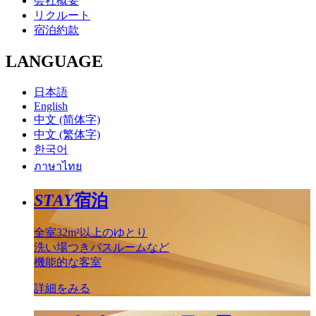
会社概要
リクルート
宿泊約款
LANGUAGE
日本語
English
中文 (简体字)
中文 (繁体字)
한국어
ภาษาไทย
STAY
宿泊
全室32m²以上のゆとり
洗い場つきバスルームなど
機能的な客室
詳細をみる