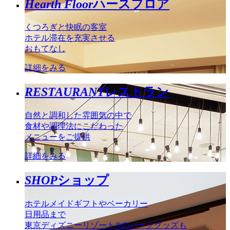
Hearth Floor
ハースフロア
くつろぎと快眠の客室
ホテル滞在を充実させる
おもてなし
詳細をみる
RESTAURANT
レストラン
自然と調和した雰囲気の中で
食材や調理法にこだわった
メニューをご提供
詳細をみる
SHOP
ショップ
ホテルメイドギフトやベーカリー
日用品まで
東京ディズニーリゾート®のパークグッズも