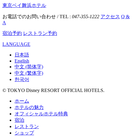
東京ベイ舞浜ホテル
お電話でのお問い合わせ / TEL :
047-355-1222
アクセス
Q &
A
宿泊予約
レストラン予約
LANGUAGE
日本語
English
中文 (简体字)
中文 (繁体字)
한국어
© TOKYO Disney RESORT OFFICIAL HOTELS.
ホーム
ホテルの魅力
オフィシャルホテル特典
宿泊
レストラン
ショップ