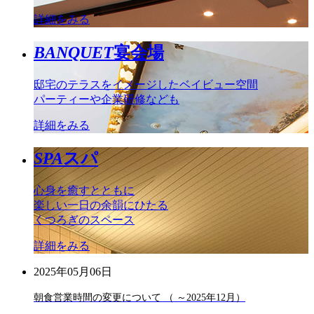
詳細をみる
BANQUET
宴会場
邸宅のテラスをイメージしたベイビュー空間
パーティーや企業研修なども
詳細をみる
SPA
スパ
心身を癒すとともに
楽しい一日の余韻にひたる
くつろぎのスペース
詳細をみる
2025年05月06日
朝食営業時間の変更について （ ～2025年12月）