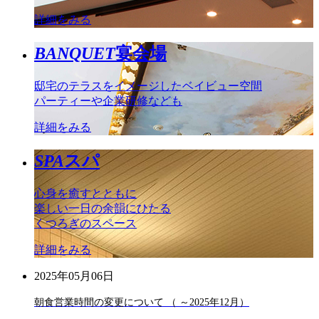
詳細をみる
BANQUET
宴会場
邸宅のテラスをイメージしたベイビュー空間
パーティーや企業研修なども
詳細をみる
SPA
スパ
心身を癒すとともに
楽しい一日の余韻にひたる
くつろぎのスペース
詳細をみる
2025年05月06日
朝食営業時間の変更について （ ～2025年12月）