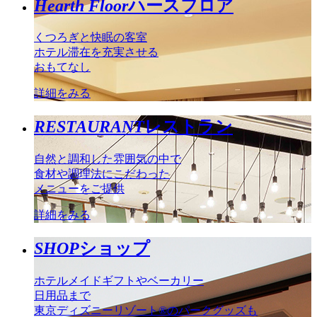
Hearth Floor
ハースフロア
くつろぎと快眠の客室
ホテル滞在を充実させる
おもてなし
詳細をみる
RESTAURANT
レストラン
自然と調和した雰囲気の中で
食材や調理法にこだわった
メニューをご提供
詳細をみる
SHOP
ショップ
ホテルメイドギフトやベーカリー
日用品まで
東京ディズニーリゾート®のパークグッズも