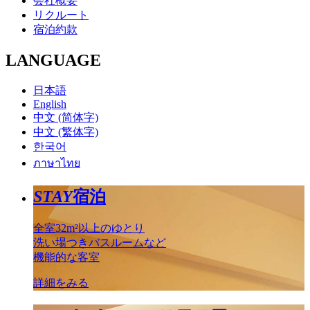
会社概要
リクルート
宿泊約款
LANGUAGE
日本語
English
中文 (简体字)
中文 (繁体字)
한국어
ภาษาไทย
STAY
宿泊
全室32m²以上のゆとり
洗い場つきバスルームなど
機能的な客室
詳細をみる