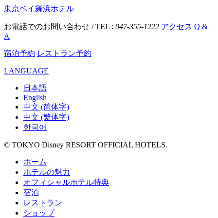
東京ベイ舞浜ホテル
お電話でのお問い合わせ / TEL :
047-355-1222
アクセス
Q &
A
宿泊予約
レストラン予約
LANGUAGE
日本語
English
中文 (简体字)
中文 (繁体字)
한국어
© TOKYO Disney RESORT OFFICIAL HOTELS.
ホーム
ホテルの魅力
オフィシャルホテル特典
宿泊
レストラン
ショップ