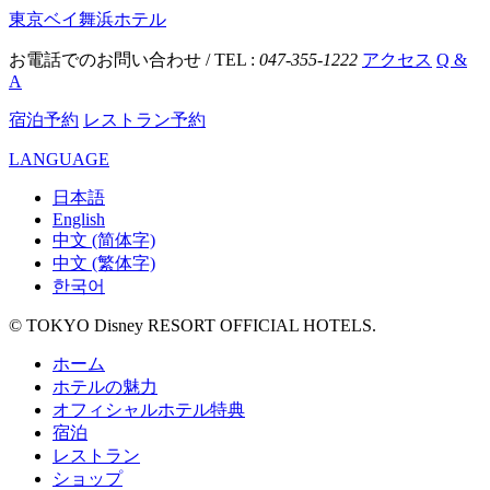
東京ベイ舞浜ホテル
お電話でのお問い合わせ / TEL :
047-355-1222
アクセス
Q &
A
宿泊予約
レストラン予約
LANGUAGE
日本語
English
中文 (简体字)
中文 (繁体字)
한국어
© TOKYO Disney RESORT OFFICIAL HOTELS.
ホーム
ホテルの魅力
オフィシャルホテル特典
宿泊
レストラン
ショップ