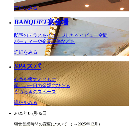
詳細をみる
BANQUET
宴会場
邸宅のテラスをイメージしたベイビュー空間
パーティーや企業研修なども
詳細をみる
SPA
スパ
心身を癒すとともに
楽しい一日の余韻にひたる
くつろぎのスペース
詳細をみる
2025年05月06日
朝食営業時間の変更について （ ～2025年12月）