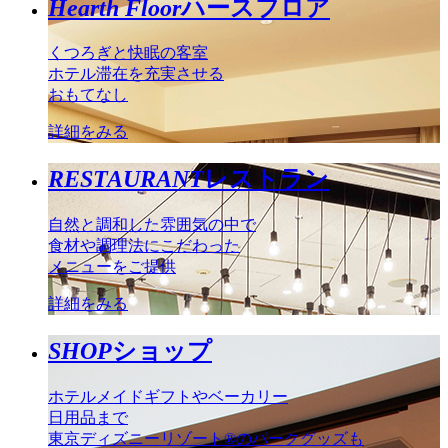
Hearth Floor
ハースフロア
くつろぎと快眠の客室
ホテル滞在を充実させる
おもてなし
詳細をみる
RESTAURANT
レストラン
自然と調和した雰囲気の中で
食材や調理法にこだわった
メニューをご提供
詳細をみる
SHOP
ショップ
ホテルメイドギフトやベーカリー
日用品まで
東京ディズニーリゾート®のパークグッズも