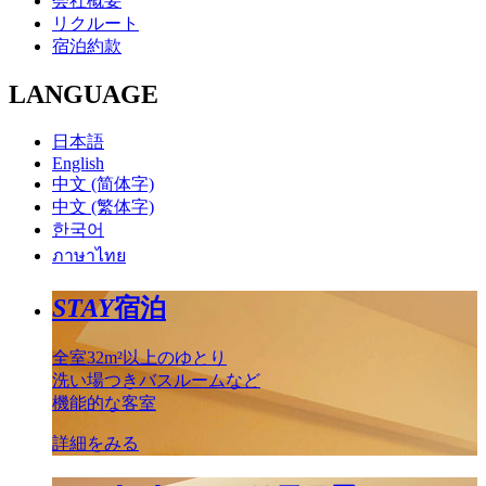
会社概要
リクルート
宿泊約款
LANGUAGE
日本語
English
中文 (简体字)
中文 (繁体字)
한국어
ภาษาไทย
STAY
宿泊
全室32m²以上のゆとり
洗い場つきバスルームなど
機能的な客室
詳細をみる