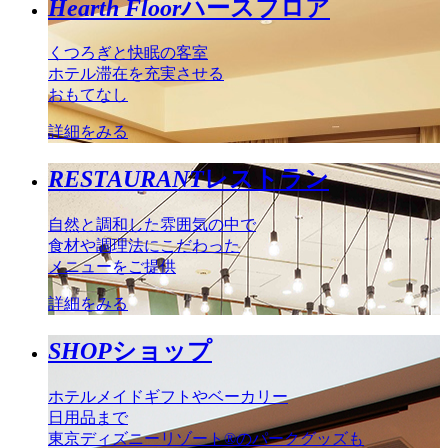
Hearth Floor
ハースフロア
くつろぎと快眠の客室
ホテル滞在を充実させる
おもてなし
詳細をみる
RESTAURANT
レストラン
自然と調和した雰囲気の中で
食材や調理法にこだわった
メニューをご提供
詳細をみる
SHOP
ショップ
ホテルメイドギフトやベーカリー
日用品まで
東京ディズニーリゾート®のパークグッズも