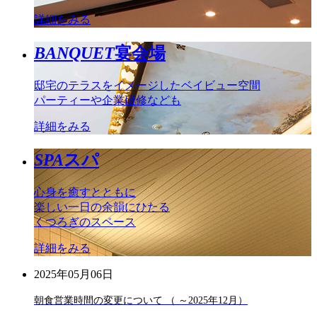
詳細をみる
BANQUET
宴会場
邸宅のテラスをイメージしたベイビュー空間
パーティーや企業研修なども
詳細をみる
SPA
スパ
心身を癒すとともに
楽しい一日の余韻にひたる
くつろぎのスペース
詳細をみる
2025年05月06日
朝食営業時間の変更について （ ～2025年12月）