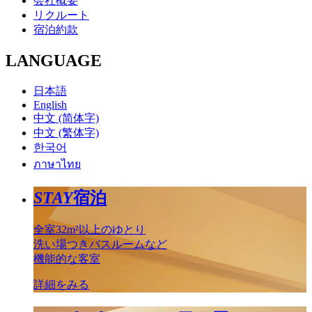
会社概要
リクルート
宿泊約款
LANGUAGE
日本語
English
中文 (简体字)
中文 (繁体字)
한국어
ภาษาไทย
STAY
宿泊
全室32m²以上のゆとり
洗い場つきバスルームなど
機能的な客室
詳細をみる