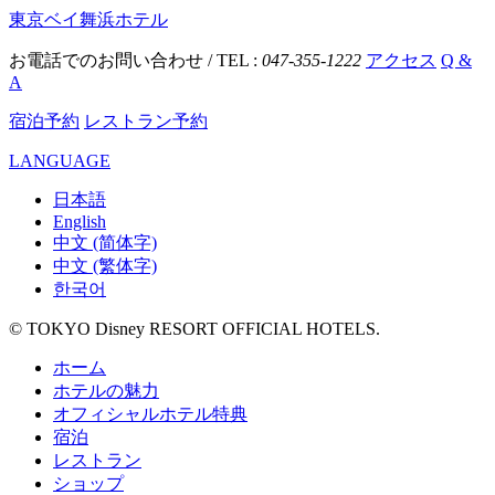
東京ベイ舞浜ホテル
お電話でのお問い合わせ / TEL :
047-355-1222
アクセス
Q &
A
宿泊予約
レストラン予約
LANGUAGE
日本語
English
中文 (简体字)
中文 (繁体字)
한국어
© TOKYO Disney RESORT OFFICIAL HOTELS.
ホーム
ホテルの魅力
オフィシャルホテル特典
宿泊
レストラン
ショップ