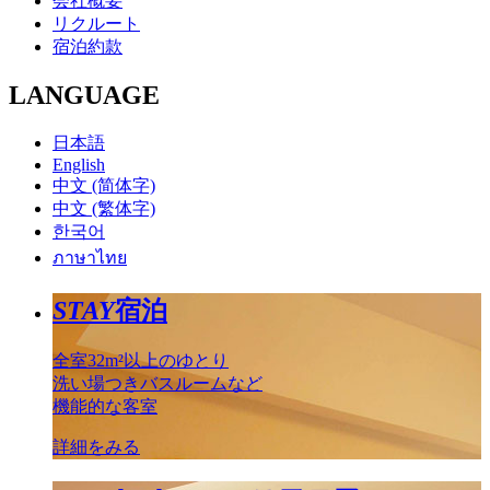
会社概要
リクルート
宿泊約款
LANGUAGE
日本語
English
中文 (简体字)
中文 (繁体字)
한국어
ภาษาไทย
STAY
宿泊
全室32m²以上のゆとり
洗い場つきバスルームなど
機能的な客室
詳細をみる