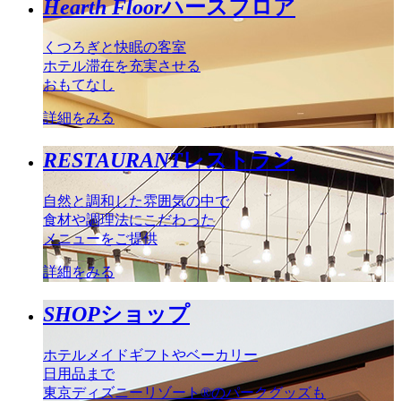
Hearth Floor
ハースフロア
くつろぎと快眠の客室
ホテル滞在を充実させる
おもてなし
詳細をみる
RESTAURANT
レストラン
自然と調和した雰囲気の中で
食材や調理法にこだわった
メニューをご提供
詳細をみる
SHOP
ショップ
ホテルメイドギフトやベーカリー
日用品まで
東京ディズニーリゾート®のパークグッズも