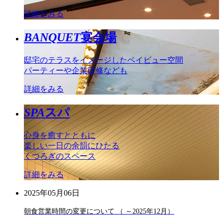
詳細をみる
BANQUET
宴会場
邸宅のテラスをイメージしたベイビュー空間
パーティーや企業研修なども
詳細をみる
SPA
スパ
心身を癒すとともに
楽しい一日の余韻にひたる
くつろぎのスペース
詳細をみる
2025年05月06日
朝食営業時間の変更について （ ～2025年12月）