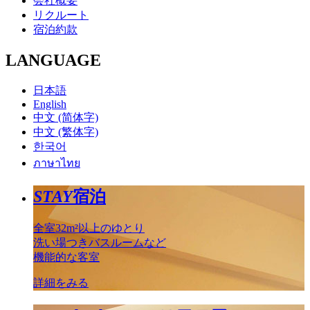
会社概要
リクルート
宿泊約款
LANGUAGE
日本語
English
中文 (简体字)
中文 (繁体字)
한국어
ภาษาไทย
STAY
宿泊
全室32m²以上のゆとり
洗い場つきバスルームなど
機能的な客室
詳細をみる