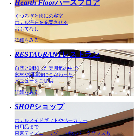
Hearth Floor
ハースフロア
くつろぎと快眠の客室
ホテル滞在を充実させる
おもてなし
詳細をみる
RESTAURANT
レストラン
自然と調和した雰囲気の中で
食材や調理法にこだわった
メニューをご提供
詳細をみる
SHOP
ショップ
ホテルメイドギフトやベーカリー
日用品まで
東京ディズニーリゾート®のパークグッズも