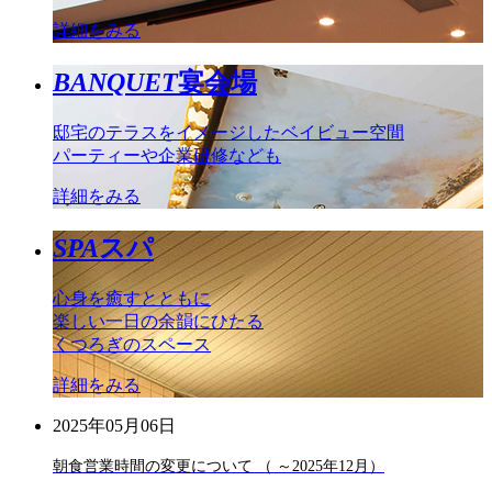
詳細をみる
BANQUET
宴会場
邸宅のテラスをイメージしたベイビュー空間
パーティーや企業研修なども
詳細をみる
SPA
スパ
心身を癒すとともに
楽しい一日の余韻にひたる
くつろぎのスペース
詳細をみる
2025年05月06日
朝食営業時間の変更について （ ～2025年12月）