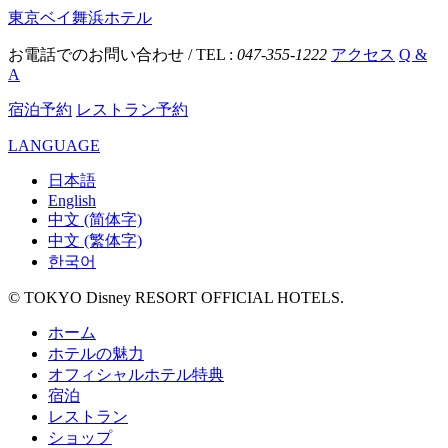
東京ベイ舞浜ホテル
お電話でのお問い合わせ / TEL :
047-355-1222
アクセス
Q &
A
宿泊予約
レストラン予約
LANGUAGE
日本語
English
中文 (简体字)
中文 (繁体字)
한국어
© TOKYO Disney RESORT OFFICIAL HOTELS.
ホーム
ホテルの魅力
オフィシャルホテル特典
宿泊
レストラン
ショップ