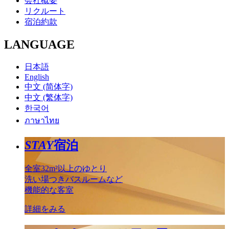
会社概要
リクルート
宿泊約款
LANGUAGE
日本語
English
中文 (简体字)
中文 (繁体字)
한국어
ภาษาไทย
STAY
宿泊
全室32m²以上のゆとり
洗い場つきバスルームなど
機能的な客室
詳細をみる