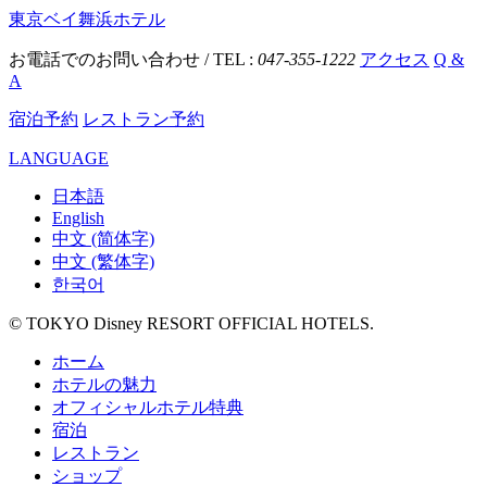
東京ベイ舞浜ホテル
お電話でのお問い合わせ / TEL :
047-355-1222
アクセス
Q &
A
宿泊予約
レストラン予約
LANGUAGE
日本語
English
中文 (简体字)
中文 (繁体字)
한국어
© TOKYO Disney RESORT OFFICIAL HOTELS.
ホーム
ホテルの魅力
オフィシャルホテル特典
宿泊
レストラン
ショップ