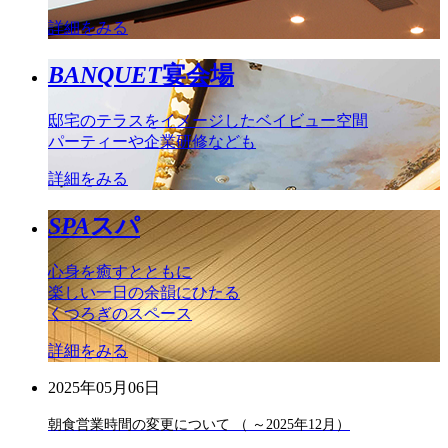
詳細をみる
BANQUET
宴会場
邸宅のテラスをイメージしたベイビュー空間
パーティーや企業研修なども
詳細をみる
SPA
スパ
心身を癒すとともに
楽しい一日の余韻にひたる
くつろぎのスペース
詳細をみる
2025年05月06日
朝食営業時間の変更について （ ～2025年12月）