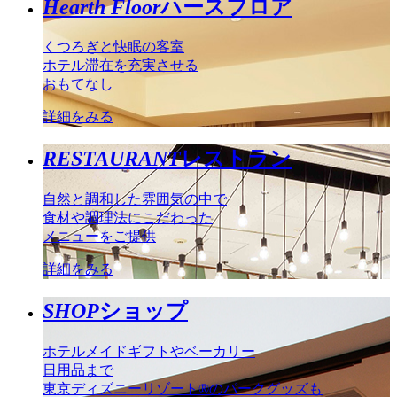
Hearth Floor
ハースフロア
くつろぎと快眠の客室
ホテル滞在を充実させる
おもてなし
詳細をみる
RESTAURANT
レストラン
自然と調和した雰囲気の中で
食材や調理法にこだわった
メニューをご提供
詳細をみる
SHOP
ショップ
ホテルメイドギフトやベーカリー
日用品まで
東京ディズニーリゾート®のパークグッズも