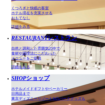
くつろぎと快眠の客室
ホテル滞在を充実させる
おもてなし
詳細をみる
RESTAURANT
レストラン
自然と調和した雰囲気の中で
食材や調理法にこだわった
メニューをご提供
詳細をみる
SHOP
ショップ
ホテルメイドギフトやベーカリー
日用品まで
東京ディズニーリゾート®のパークグッズも