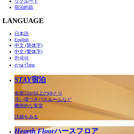
リクルート
宿泊約款
LANGUAGE
日本語
English
中文 (简体字)
中文 (繁体字)
한국어
ภาษาไทย
STAY
宿泊
全室32m²以上のゆとり
洗い場つきバスルームなど
機能的な客室
詳細をみる
Hearth Floor
ハースフロア