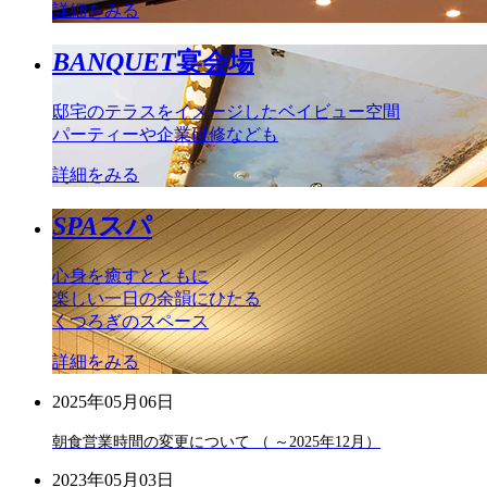
詳細をみる
BANQUET
宴会場
邸宅のテラスをイメージしたベイビュー空間
パーティーや企業研修なども
詳細をみる
SPA
スパ
心身を癒すとともに
楽しい一日の余韻にひたる
くつろぎのスペース
詳細をみる
2025年05月06日
朝食営業時間の変更について （ ～2025年12月）
2023年05月03日