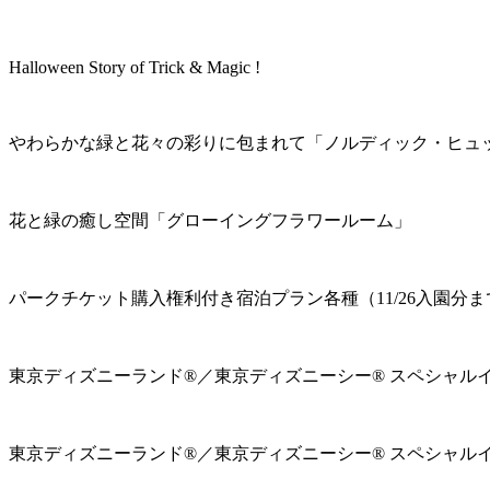
Halloween Story of Trick & Magic !
やわらかな緑と花々の彩りに包まれて「ノルディック・ヒュ
花と緑の癒し空間「グローイングフラワールーム」
パークチケット購入権利付き宿泊プラン各種（11/26入園分ま
東京ディズニーランド®／東京ディズニーシー® スペシャル
東京ディズニーランド®／東京ディズニーシー® スペシャル