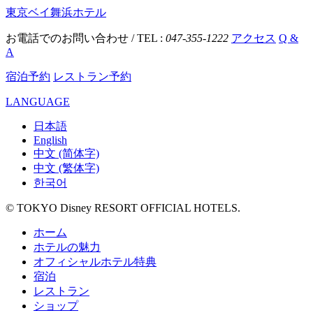
東京ベイ舞浜ホテル
お電話でのお問い合わせ / TEL :
047-355-1222
アクセス
Q &
A
宿泊予約
レストラン予約
LANGUAGE
日本語
English
中文 (简体字)
中文 (繁体字)
한국어
© TOKYO Disney RESORT OFFICIAL HOTELS.
ホーム
ホテルの魅力
オフィシャルホテル特典
宿泊
レストラン
ショップ