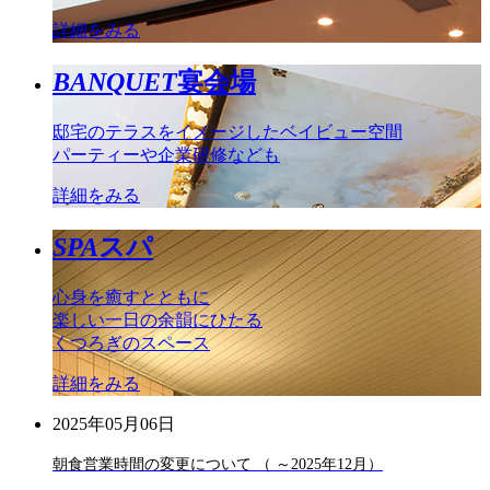
詳細をみる
BANQUET
宴会場
邸宅のテラスをイメージしたベイビュー空間
パーティーや企業研修なども
詳細をみる
SPA
スパ
心身を癒すとともに
楽しい一日の余韻にひたる
くつろぎのスペース
詳細をみる
2025年05月06日
朝食営業時間の変更について （ ～2025年12月）