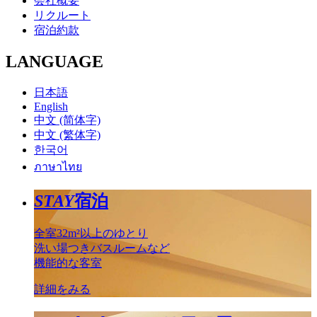
会社概要
リクルート
宿泊約款
LANGUAGE
日本語
English
中文 (简体字)
中文 (繁体字)
한국어
ภาษาไทย
STAY
宿泊
全室32m²以上のゆとり
洗い場つきバスルームなど
機能的な客室
詳細をみる