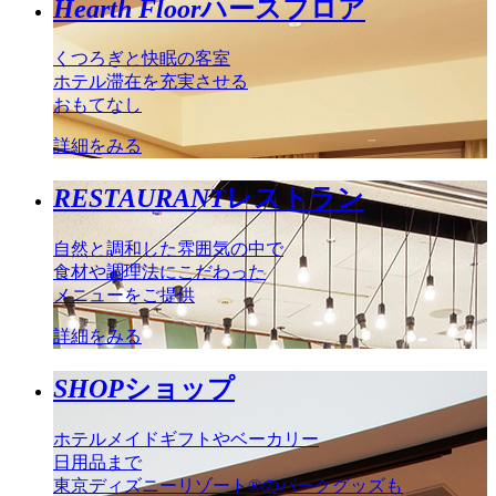
Hearth Floor
ハースフロア
くつろぎと快眠の客室
ホテル滞在を充実させる
おもてなし
詳細をみる
RESTAURANT
レストラン
自然と調和した雰囲気の中で
食材や調理法にこだわった
メニューをご提供
詳細をみる
SHOP
ショップ
ホテルメイドギフトやベーカリー
日用品まで
東京ディズニーリゾート®のパークグッズも