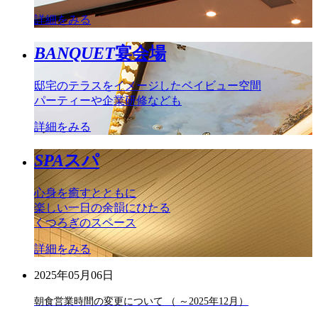
詳細をみる
BANQUET
宴会場
邸宅のテラスをイメージしたベイビュー空間
パーティーや企業研修なども
詳細をみる
SPA
スパ
心身を癒すとともに
楽しい一日の余韻にひたる
くつろぎのスペース
詳細をみる
2025年05月06日
朝食営業時間の変更について （ ～2025年12月）