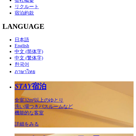
会社概要
リクルート
宿泊約款
LANGUAGE
日本語
English
中文 (简体字)
中文 (繁体字)
한국어
ภาษาไทย
STAY
宿泊
全室32m²以上のゆとり
洗い場つきバスルームなど
機能的な客室
詳細をみる