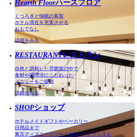
Hearth Floor
ハースフロア
くつろぎと快眠の客室
ホテル滞在を充実させる
おもてなし
詳細をみる
RESTAURANT
レストラン
自然と調和した雰囲気の中で
食材や調理法にこだわった
メニューをご提供
詳細をみる
SHOP
ショップ
ホテルメイドギフトやベーカリー
日用品まで
東京ディズニーリゾート®のパークグッズも