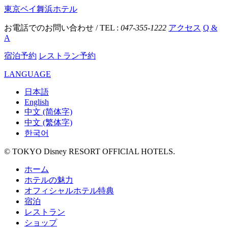
東京ベイ舞浜ホテル
お電話でのお問い合わせ / TEL :
047-355-1222
アクセス
Q &
A
宿泊予約
レストラン予約
LANGUAGE
日本語
English
中文 (简体字)
中文 (繁体字)
한국어
© TOKYO Disney RESORT OFFICIAL HOTELS.
ホーム
ホテルの魅力
オフィシャルホテル特典
宿泊
レストラン
ショップ