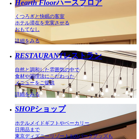
Hearth Floor
ハースフロア
くつろぎと快眠の客室
ホテル滞在を充実させる
おもてなし
詳細をみる
RESTAURANT
レストラン
自然と調和した雰囲気の中で
食材や調理法にこだわった
メニューをご提供
詳細をみる
SHOP
ショップ
ホテルメイドギフトやベーカリー
日用品まで
東京ディズニーリゾート®のパークグッズも