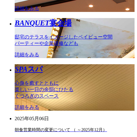
詳細をみる
BANQUET
宴会場
邸宅のテラスをイメージしたベイビュー空間
パーティーや企業研修なども
詳細をみる
SPA
スパ
心身を癒すとともに
楽しい一日の余韻にひたる
くつろぎのスペース
詳細をみる
2025年05月06日
朝食営業時間の変更について （ ～2025年12月）