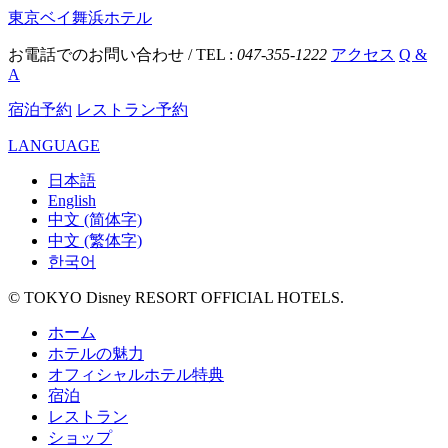
東京ベイ舞浜ホテル
お電話でのお問い合わせ / TEL :
047-355-1222
アクセス
Q &
A
宿泊予約
レストラン予約
LANGUAGE
日本語
English
中文 (简体字)
中文 (繁体字)
한국어
© TOKYO Disney RESORT OFFICIAL HOTELS.
ホーム
ホテルの魅力
オフィシャルホテル特典
宿泊
レストラン
ショップ