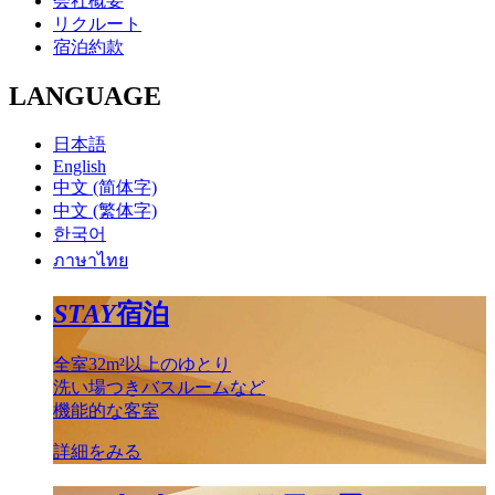
会社概要
リクルート
宿泊約款
LANGUAGE
日本語
English
中文 (简体字)
中文 (繁体字)
한국어
ภาษาไทย
STAY
宿泊
全室32m²以上のゆとり
洗い場つきバスルームなど
機能的な客室
詳細をみる