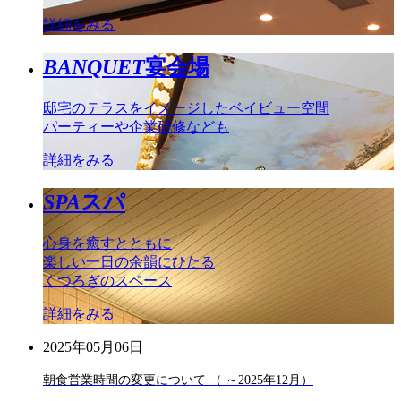
詳細をみる
BANQUET
宴会場
邸宅のテラスをイメージしたベイビュー空間
パーティーや企業研修なども
詳細をみる
SPA
スパ
心身を癒すとともに
楽しい一日の余韻にひたる
くつろぎのスペース
詳細をみる
2025年05月06日
朝食営業時間の変更について （ ～2025年12月）