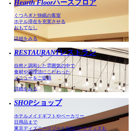
Hearth Floor
ハースフロア
くつろぎと快眠の客室
ホテル滞在を充実させる
おもてなし
詳細をみる
RESTAURANT
レストラン
自然と調和した雰囲気の中で
食材や調理法にこだわった
メニューをご提供
詳細をみる
SHOP
ショップ
ホテルメイドギフトやベーカリー
日用品まで
東京ディズニーリゾート®のパークグッズも