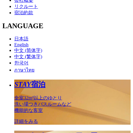
会社概要
リクルート
宿泊約款
LANGUAGE
日本語
English
中文 (简体字)
中文 (繁体字)
한국어
ภาษาไทย
STAY
宿泊
全室32m²以上のゆとり
洗い場つきバスルームなど
機能的な客室
詳細をみる