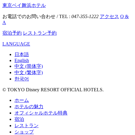
東京ベイ舞浜ホテル
お電話でのお問い合わせ / TEL :
047-355-1222
アクセス
Q &
A
宿泊予約
レストラン予約
LANGUAGE
日本語
English
中文 (简体字)
中文 (繁体字)
한국어
© TOKYO Disney RESORT OFFICIAL HOTELS.
ホーム
ホテルの魅力
オフィシャルホテル特典
宿泊
レストラン
ショップ