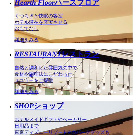
Hearth Floor
ハースフロア
くつろぎと快眠の客室
ホテル滞在を充実させる
おもてなし
詳細をみる
RESTAURANT
レストラン
自然と調和した雰囲気の中で
食材や調理法にこだわった
メニューをご提供
詳細をみる
SHOP
ショップ
ホテルメイドギフトやベーカリー
日用品まで
東京ディズニーリゾート®のパークグッズも