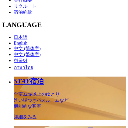
会社概要
リクルート
宿泊約款
LANGUAGE
日本語
English
中文 (简体字)
中文 (繁体字)
한국어
ภาษาไทย
STAY
宿泊
全室32m²以上のゆとり
洗い場つきバスルームなど
機能的な客室
詳細をみる