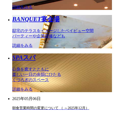
詳細をみる
BANQUET
宴会場
邸宅のテラスをイメージしたベイビュー空間
パーティーや企業研修なども
詳細をみる
SPA
スパ
心身を癒すとともに
楽しい一日の余韻にひたる
くつろぎのスペース
詳細をみる
2025年05月06日
朝食営業時間の変更について （ ～2025年12月）