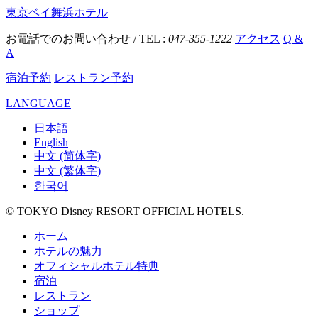
東京ベイ舞浜ホテル
お電話でのお問い合わせ / TEL :
047-355-1222
アクセス
Q &
A
宿泊予約
レストラン予約
LANGUAGE
日本語
English
中文 (简体字)
中文 (繁体字)
한국어
© TOKYO Disney RESORT OFFICIAL HOTELS.
ホーム
ホテルの魅力
オフィシャルホテル特典
宿泊
レストラン
ショップ