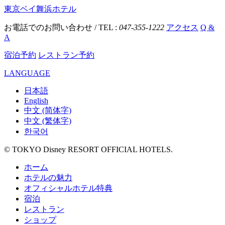
東京ベイ舞浜ホテル
お電話でのお問い合わせ / TEL :
047-355-1222
アクセス
Q &
A
宿泊予約
レストラン予約
LANGUAGE
日本語
English
中文 (简体字)
中文 (繁体字)
한국어
© TOKYO Disney RESORT OFFICIAL HOTELS.
ホーム
ホテルの魅力
オフィシャルホテル特典
宿泊
レストラン
ショップ