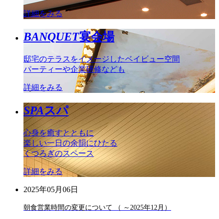
詳細をみる
BANQUET
宴会場
邸宅のテラスをイメージしたベイビュー空間
パーティーや企業研修なども
詳細をみる
SPA
スパ
心身を癒すとともに
楽しい一日の余韻にひたる
くつろぎのスペース
詳細をみる
2025年05月06日
朝食営業時間の変更について （ ～2025年12月）