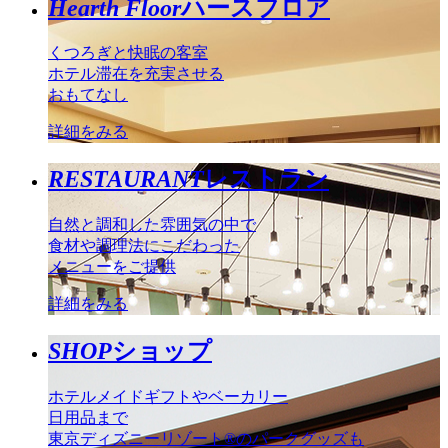
Hearth Floor
ハースフロア
くつろぎと快眠の客室
ホテル滞在を充実させる
おもてなし
詳細をみる
RESTAURANT
レストラン
自然と調和した雰囲気の中で
食材や調理法にこだわった
メニューをご提供
詳細をみる
SHOP
ショップ
ホテルメイドギフトやベーカリー
日用品まで
東京ディズニーリゾート®のパークグッズも