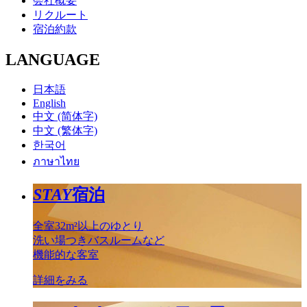
会社概要
リクルート
宿泊約款
LANGUAGE
日本語
English
中文 (简体字)
中文 (繁体字)
한국어
ภาษาไทย
STAY
宿泊
全室32m²以上のゆとり
洗い場つきバスルームなど
機能的な客室
詳細をみる