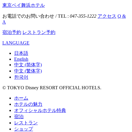
東京ベイ舞浜ホテル
お電話でのお問い合わせ / TEL :
047-355-1222
アクセス
Q &
A
宿泊予約
レストラン予約
LANGUAGE
日本語
English
中文 (简体字)
中文 (繁体字)
한국어
© TOKYO Disney RESORT OFFICIAL HOTELS.
ホーム
ホテルの魅力
オフィシャルホテル特典
宿泊
レストラン
ショップ