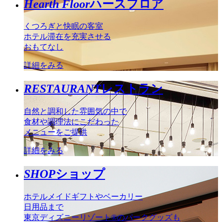
Hearth Floor
ハースフロア
くつろぎと快眠の客室
ホテル滞在を充実させる
おもてなし
詳細をみる
RESTAURANT
レストラン
自然と調和した雰囲気の中で
食材や調理法にこだわった
メニューをご提供
詳細をみる
SHOP
ショップ
ホテルメイドギフトやベーカリー
日用品まで
東京ディズニーリゾート®のパークグッズも