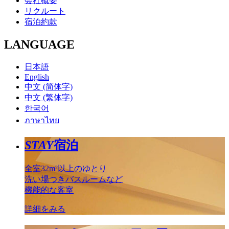
会社概要
リクルート
宿泊約款
LANGUAGE
日本語
English
中文 (简体字)
中文 (繁体字)
한국어
ภาษาไทย
STAY
宿泊
全室32m²以上のゆとり
洗い場つきバスルームなど
機能的な客室
詳細をみる