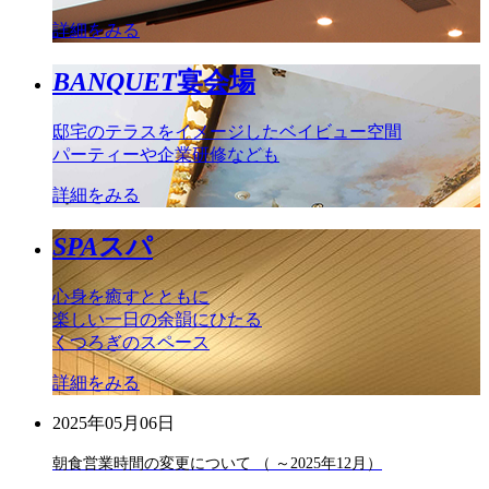
詳細をみる
BANQUET
宴会場
邸宅のテラスをイメージしたベイビュー空間
パーティーや企業研修なども
詳細をみる
SPA
スパ
心身を癒すとともに
楽しい一日の余韻にひたる
くつろぎのスペース
詳細をみる
2025年05月06日
朝食営業時間の変更について （ ～2025年12月）