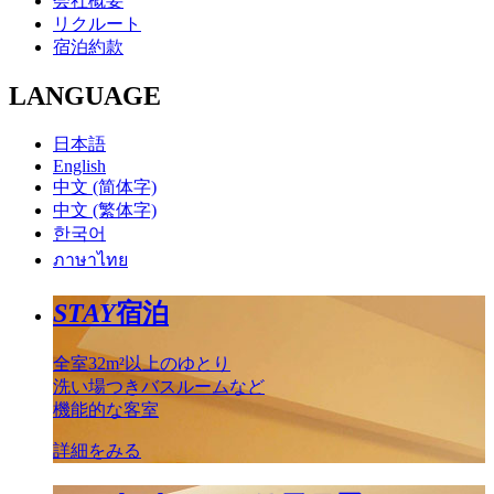
会社概要
リクルート
宿泊約款
LANGUAGE
日本語
English
中文 (简体字)
中文 (繁体字)
한국어
ภาษาไทย
STAY
宿泊
全室32m²以上のゆとり
洗い場つきバスルームなど
機能的な客室
詳細をみる