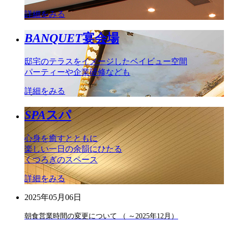
詳細をみる
BANQUET
宴会場
邸宅のテラスをイメージしたベイビュー空間
パーティーや企業研修なども
詳細をみる
SPA
スパ
心身を癒すとともに
楽しい一日の余韻にひたる
くつろぎのスペース
詳細をみる
2025年05月06日
朝食営業時間の変更について （ ～2025年12月）