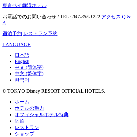
東京ベイ舞浜ホテル
お電話でのお問い合わせ / TEL :
047-355-1222
アクセス
Q &
A
宿泊予約
レストラン予約
LANGUAGE
日本語
English
中文 (简体字)
中文 (繁体字)
한국어
© TOKYO Disney RESORT OFFICIAL HOTELS.
ホーム
ホテルの魅力
オフィシャルホテル特典
宿泊
レストラン
ショップ