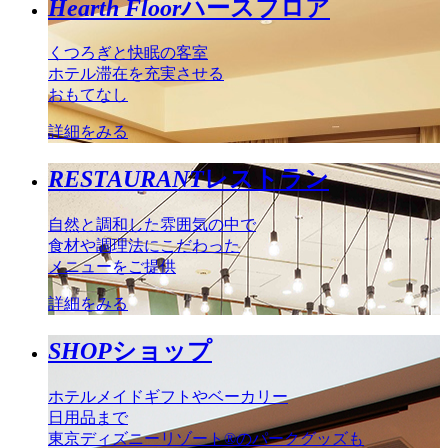
Hearth Floor
ハースフロア
くつろぎと快眠の客室
ホテル滞在を充実させる
おもてなし
詳細をみる
RESTAURANT
レストラン
自然と調和した雰囲気の中で
食材や調理法にこだわった
メニューをご提供
詳細をみる
SHOP
ショップ
ホテルメイドギフトやベーカリー
日用品まで
東京ディズニーリゾート®のパークグッズも