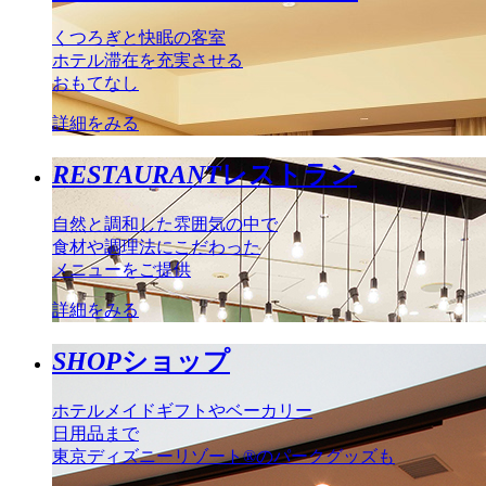
くつろぎと快眠の客室
ホテル滞在を充実させる
おもてなし
詳細をみる
RESTAURANT
レストラン
自然と調和した雰囲気の中で
食材や調理法にこだわった
メニューをご提供
詳細をみる
SHOP
ショップ
ホテルメイドギフトやベーカリー
日用品まで
東京ディズニーリゾート®のパークグッズも