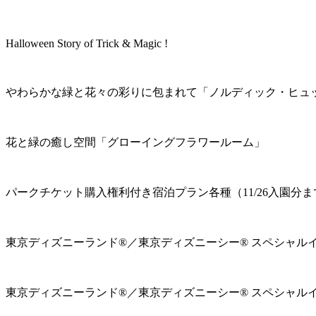
Halloween Story of Trick & Magic !
やわらかな緑と花々の彩りに包まれて「ノルディック・ヒュ
花と緑の癒し空間「グローイングフラワールーム」
パークチケット購入権利付き宿泊プラン各種（11/26入園分ま
東京ディズニーランド®／東京ディズニーシー® スペシャル
東京ディズニーランド®／東京ディズニーシー® スペシャル