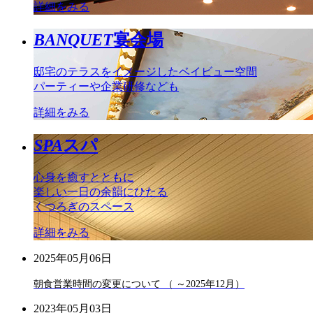
詳細をみる
BANQUET
宴会場
邸宅のテラスをイメージしたベイビュー空間
パーティーや企業研修なども
詳細をみる
SPA
スパ
心身を癒すとともに
楽しい一日の余韻にひたる
くつろぎのスペース
詳細をみる
2025年05月06日
朝食営業時間の変更について （ ～2025年12月）
2023年05月03日