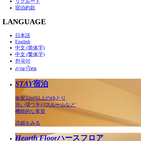
リクルート
宿泊約款
LANGUAGE
日本語
English
中文 (简体字)
中文 (繁体字)
한국어
ภาษาไทย
STAY
宿泊
全室32m²以上のゆとり
洗い場つきバスルームなど
機能的な客室
詳細をみる
Hearth Floor
ハースフロア