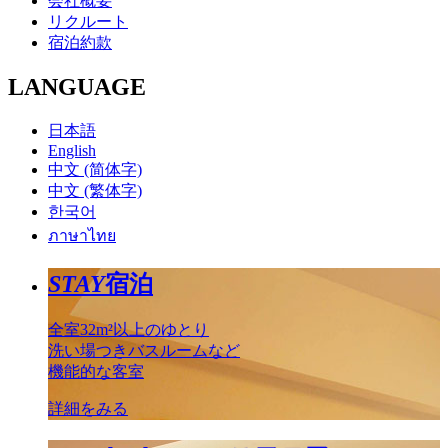
会社概要
リクルート
宿泊約款
LANGUAGE
日本語
English
中文 (简体字)
中文 (繁体字)
한국어
ภาษาไทย
STAY
宿泊
全室32m²以上のゆとり
洗い場つきバスルームなど
機能的な客室
詳細をみる