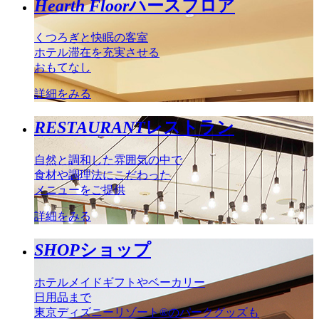
Hearth Floor
ハースフロア
くつろぎと快眠の客室
ホテル滞在を充実させる
おもてなし
詳細をみる
RESTAURANT
レストラン
自然と調和した雰囲気の中で
食材や調理法にこだわった
メニューをご提供
詳細をみる
SHOP
ショップ
ホテルメイドギフトやベーカリー
日用品まで
東京ディズニーリゾート®のパークグッズも