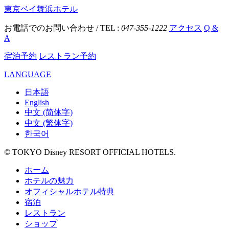
東京ベイ舞浜ホテル
お電話でのお問い合わせ / TEL :
047-355-1222
アクセス
Q &
A
宿泊予約
レストラン予約
LANGUAGE
日本語
English
中文 (简体字)
中文 (繁体字)
한국어
© TOKYO Disney RESORT OFFICIAL HOTELS.
ホーム
ホテルの魅力
オフィシャルホテル特典
宿泊
レストラン
ショップ