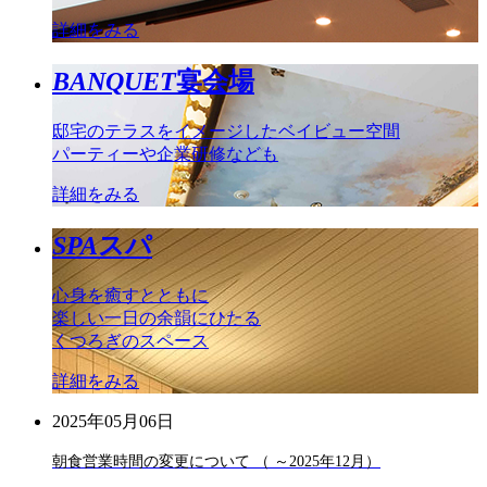
詳細をみる
BANQUET
宴会場
邸宅のテラスをイメージしたベイビュー空間
パーティーや企業研修なども
詳細をみる
SPA
スパ
心身を癒すとともに
楽しい一日の余韻にひたる
くつろぎのスペース
詳細をみる
2025年05月06日
朝食営業時間の変更について （ ～2025年12月）