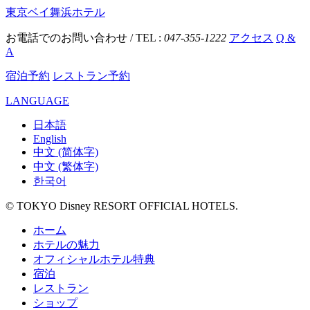
東京ベイ舞浜ホテル
お電話でのお問い合わせ / TEL :
047-355-1222
アクセス
Q &
A
宿泊予約
レストラン予約
LANGUAGE
日本語
English
中文 (简体字)
中文 (繁体字)
한국어
© TOKYO Disney RESORT OFFICIAL HOTELS.
ホーム
ホテルの魅力
オフィシャルホテル特典
宿泊
レストラン
ショップ