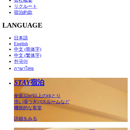
会社概要
リクルート
宿泊約款
LANGUAGE
日本語
English
中文 (简体字)
中文 (繁体字)
한국어
ภาษาไทย
STAY
宿泊
全室32m²以上のゆとり
洗い場つきバスルームなど
機能的な客室
詳細をみる