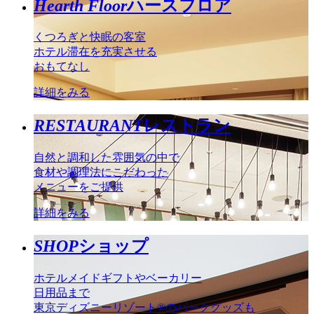
Hearth Floor
ハースフロア
くつろぎと快眠の客室
ホテル滞在を充実させる
おもてなし
詳細をみる
RESTAURANT
レストラン
自然と調和した雰囲気の中で
食材や調理法にこだわった
メニューをご提供
詳細をみる
SHOP
ショップ
ホテルメイドギフトやベーカリー
日用品まで
東京ディズニーリゾート®のパークグッズも