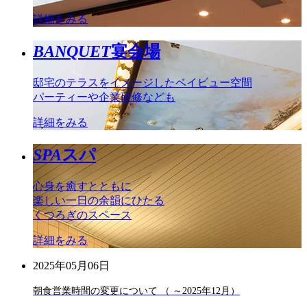
詳細をみる
BANQUET
宴会場
邸宅のテラスをイメージしたベイビュー空間
パーティーや企業研修なども
詳細をみる
SPA
スパ
心身を癒すとともに
楽しい一日の余韻にひたる
くつろぎのスペース
詳細をみる
2025年05月06日
朝食営業時間の変更について （ ～2025年12月）