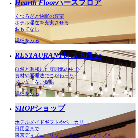
Hearth Floor
ハースフロア
くつろぎと快眠の客室
ホテル滞在を充実させる
おもてなし
詳細をみる
RESTAURANT
レストラン
自然と調和した雰囲気の中で
食材や調理法にこだわった
メニューをご提供
詳細をみる
SHOP
ショップ
ホテルメイドギフトやベーカリー
日用品まで
東京ディズニーリゾート®のパークグッズも