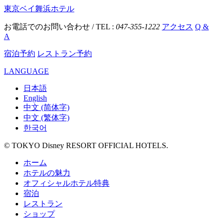
東京ベイ舞浜ホテル
お電話でのお問い合わせ / TEL :
047-355-1222
アクセス
Q &
A
宿泊予約
レストラン予約
LANGUAGE
日本語
English
中文 (简体字)
中文 (繁体字)
한국어
© TOKYO Disney RESORT OFFICIAL HOTELS.
ホーム
ホテルの魅力
オフィシャルホテル特典
宿泊
レストラン
ショップ