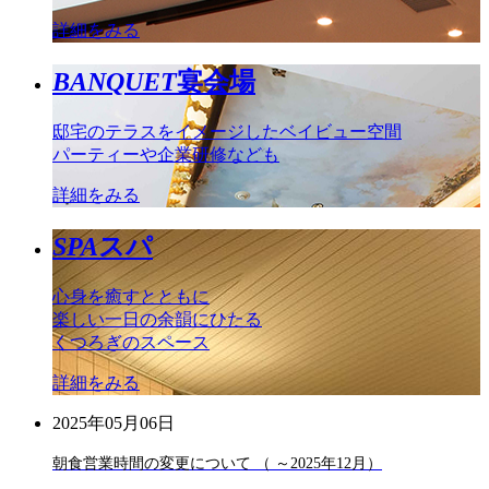
詳細をみる
BANQUET
宴会場
邸宅のテラスをイメージしたベイビュー空間
パーティーや企業研修なども
詳細をみる
SPA
スパ
心身を癒すとともに
楽しい一日の余韻にひたる
くつろぎのスペース
詳細をみる
2025年05月06日
朝食営業時間の変更について （ ～2025年12月）